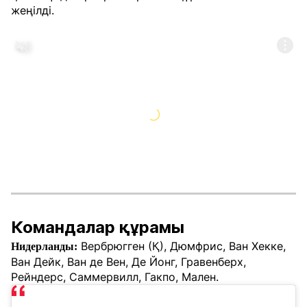
жеңілді.
Командалар құрамы
Вербрюгген (Қ), Дюмфрис, Ван Хекке,
Нидерланды:
Ван Дейк, Ван де Вен, Де Йонг, Гравенберх,
Рейндерс, Саммервилл, Гакпо, Мален.