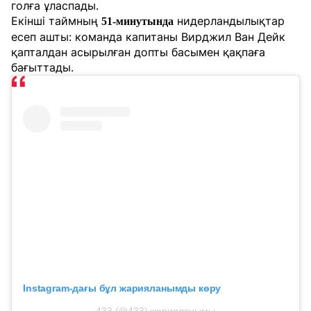
голға ұласпады.
Екінші таймның
нидерландылықтар
51-минутында
есеп ашты: команда капитаны Вирджил Ван Дейк
қапталдан асырылған допты басымен қақпаға
бағыттады.
Instagram-дағы бұл жарияланымды көру