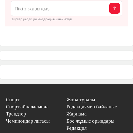
Пікірлер редакция модерациясынан өтеді
Спорт
Жоба туралы
Спорт айналасында
Редакциямен байланыс
Трендтер
Жарнама
Чемпиондар лигасы
Бос жұмыс орындары
Редакция