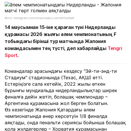
Фото: instagram.com/onsoranje/x.com/brfootball
14 маусымнан 15-іне қараған түні Нидерланды
құрамасы 2026 жылғы әлем чемпионатының F
тобындағы бірінші тур матчында Жапония
командасымен тең түсті, деп хабарлайды
Tengri
Sport
.
Командалар арасындағы кездесу "Эй-ти-энд-ти
Стэдиум" стадионында (Техас, АҚШ) өтті.
Естеріңізге сала кетейік, 2022 жылы өткен
бұрынғы мундиальда нидерландылықтар ширек
финалға дейін жетіп, болашақ чемпиондар –
Аргентина құрамасына жол берген болатын.
Өз кезегінде Жапония Қатардағы әлем
чемпионатында өнер көрсетуін 1/8 финалда
аяқтады, онда пенальти сериясы бойынша болашақ
қола жүлдегерлер – Хорватия құрамасынан