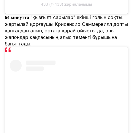
433 (@433) жарияланымы
"қызғылт сарылар" екінші голын соқты:
64-минутта
жартылай қорғаушы Крисенсио Саммервилл допты
қапталдан алып, ортаға қарай ойысты да, оны
жапондар қақпасының алыс төменгі бұрышына
бағыттады.