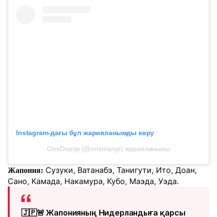
Instagram-дағы бұл жарияланымды көру
OnsOranje (@onsoranje) жарияланымы
Сузуки, Ватанабэ, Танигути, Ито, Доан,
Жапония:
Сано, Камада, Накамура, Кубо, Маэда, Уэда.
🇯🇵🚨 Жапонияның Нидерландыға қарсы