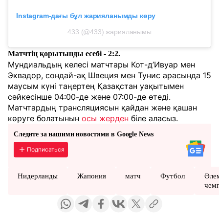
Instagram-дағы бұл жарияланымды көру
433 (@433) жарияланымы
Матчтің қорытынды есебі - 2:2.
Мундиальдың келесі матчтары Кот-д’Ивуар мен
Эквадор, сондай-ақ Швеция мен Тунис арасында 15
маусым күні таңертең Қазақстан уақытымен
сәйкесінше 04:00-де және 07:00-де өтеді.
Матчтардың трансляциясын қайдан және қашан
көруге болатынын
осы жерден
біле аласыз.
Следите за нашими новостями в Google News
Подписаться
Нидерланды
Жапония
матч
Футбол
Әле
чем