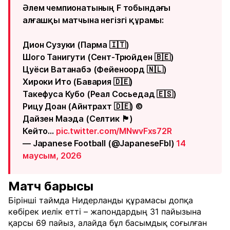
Әлем чемпионатының F тобындағы
алғашқы матчына негізгі құрамы:
Дион Сузуки (Парма 🇮🇹)
Шого Танигути (Сент-Трюйден 🇧🇪)
Цуёси Ватанабэ (Фейеноорд 🇳🇱)
Хироки Ито (Бавария 🇩🇪)
Такефуса Кубо (Реал Сосьедад 🇪🇸)
Рицу Доан (Айнтрахт 🇩🇪) ©️
Дайзен Маэда (Селтик 🏴󠁧󠁢󠁳󠁣󠁴󠁿)
Кейто…
pic.twitter.com/MNwvFxs72R
— Japanese Football (@JapaneseFbl)
14
маусым, 2026
Матч барысы
Бірінші таймда Нидерланды құрамасы допқа
көбірек иелік етті – жапондардың 31 пайызына
қарсы 69 пайыз, алайда бұл басымдық соғылған