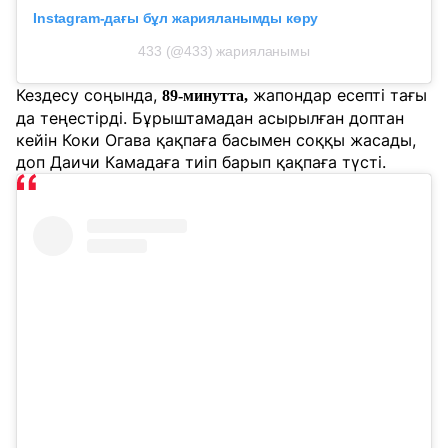
Instagram-дағы бұл жарияланымды көру
433 (@433) жарияланымы
Кездесу соңында,
жапондар есепті тағы
89-минутта,
да теңестірді. Бұрыштамадан асырылған доптан
кейін Коки Огава қақпаға басымен соққы жасады,
доп Даичи Камадаға тиіп барып қақпаға түсті.