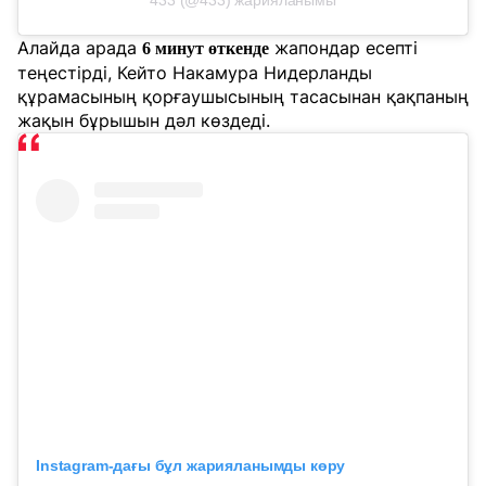
433 (@433) жарияланымы
Алайда арада
жапондар есепті
6 минут өткенде
теңестірді, Кейто Накамура Нидерланды
құрамасының қорғаушысының тасасынан қақпаның
жақын бұрышын дәл көздеді.
Instagram-дағы бұл жарияланымды көру