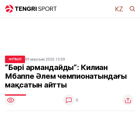
09 маусым 2026 15:09
ФУТБОЛ
“Бәрі армандайды“: Килиан
Мбаппе Әлем чемпионатындағы
мақсатын айтты
0