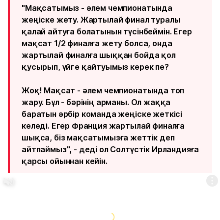
"Мақсатымыз - әлем чемпионатында
жеңіске жету. Жартылай финал туралы
қалай айтуға болатынын түсінбеймін. Егер
мақсат 1/2 финалға жету болса, онда
жартылай финалға шыққан бойда қол
қусырып, үйге қайтуымыз керек пе?
Жоқ! Мақсат - әлем чемпионатында топ
жару. Бұл - бәрінің арманы. Ол жаққа
баратын әрбір команда жеңіске жеткісі
келеді. Егер Франция жартылай финалға
шықса, біз мақсатымызға жеттік деп
айтпаймыз", - деді ол Солтүстік Ирландияға
қарсы ойыннан кейін.