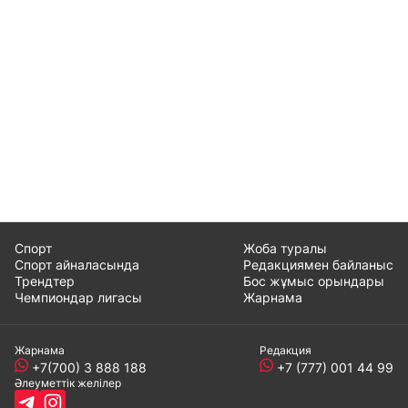
Спорт
Жоба туралы
Спорт айналасында
Редакциямен байланыс
Трендтер
Бос жұмыс орындары
Чемпиондар лигасы
Жарнама
Жарнама
Редакция
+7(700) 3 888 188
+7 (777) 001 44 99
Әлеуметтік желілер