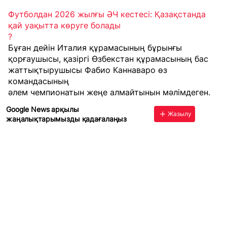
Футболдан 2026 жылғы ӘЧ кестесі: Қазақстанда
қай уақытта көруге болады
?
Бұған дейін Италия құрамасының бұрынғы
қорғаушысы, қазіргі Өзбекстан құрамасының бас
жаттықтырушысы Фабио Каннаваро өз
командасының
әлем чемпионатын жеңе алмайтынын
мәлімдеген.
Google News арқылы
Жазылу
жаңалықтарымызды қадағалаңыз