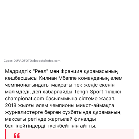
Сурет: DURAOFOTO/depositphotos.com
Мадридтік "Реал" мен Франция құрамасының
көшбасшысы Килиан Мбаппе команданың әлем
чемпионатындағы мақсаты тек жеңіс екенін
мәлімдеді, деп хабарлайды
Tengri Sport
тілшісі
championat.com
басылымына сілтеме жасап.
2018 жылғы әлем чемпионы микст-аймақта
журналистерге берген сұхбатында құраманың
мақсаты ретінде жартылай финалды
белгілейтіндерді түсінбейтінін айтты.