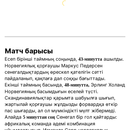
Матч барысы
Есеп бірінші таймның соңында,
ашылды.
43-минутта
Норвегиялық қорғаушы Маркус Педерсен
сенегалдықтардың өрескел қателігін сәтті
пайдаланып, қақпаға дәл соққы бағыттады.
Екінші таймның басында,
Эрлинг Холанд
48-минутта,
Норвегияның басымдығын еселей түсті.
Скандинавиялықтар қарымта шабуылға шығып,
жартылай қорғаушы жұлдызды форвардқа өткір
пас шығарды, ал ол мүмкіндікті мүлт жібермеді.
Алайда
Сенегал бір гол қайтарды:
5 минуттан соң
африкалық команда әдемі комбинация