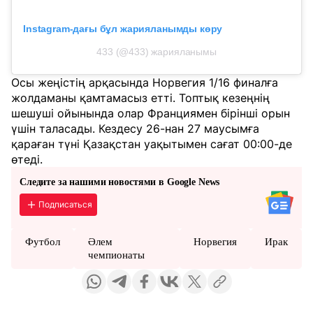
Instagram-дағы бұл жарияланымды көру
433 (@433) жарияланымы
Осы жеңістің арқасында Норвегия 1/16 финалға
жолдаманы қамтамасыз етті. Топтық кезеңнің
шешуші ойынында олар Франциямен бірінші орын
үшін таласады. Кездесу 26-нан 27 маусымға
қараған түні Қазақстан уақытымен сағат 00:00-де
өтеді.
Следите за нашими новостями в Google News
Подписаться
Футбол
Әлем
Норвегия
Ирак
чемпионаты