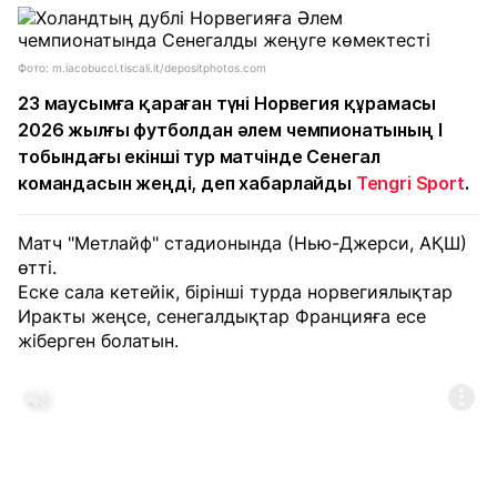
Фото: m.iacobucci.tiscali.it/depositphotos.com
23 маусымға қараған түні Норвегия құрамасы
2026 жылғы футболдан әлем чемпионатының I
тобындағы екінші тур матчінде Сенегал
командасын жеңді, деп хабарлайды
Tengri Sport
.
Матч "Метлайф" стадионында (Нью-Джерси, АҚШ)
өтті.
Еске сала кетейік, бірінші турда норвегиялықтар
Иракты жеңсе, сенегалдықтар Францияға есе
жіберген болатын.