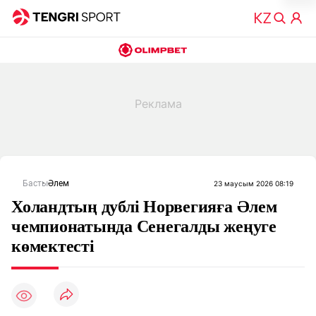
Басты
Әлем
23 маусым 2026 08:19
Холандтың дублі Норвегияға Әлем
чемпионатында Сенегалды жеңуге
көмектесті