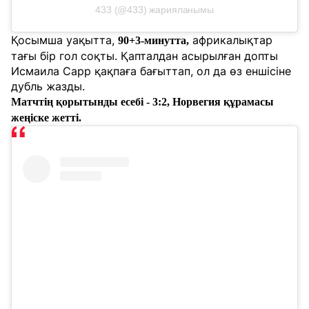
433 (@433) жарияланымы
Қосымша уақытта,
африкалықтар
90+3-минутта,
тағы бір гол соқты. Қапталдан асырылған допты
Исмаила Сарр қақпаға бағыттап, ол да өз еншісіне
дубль жазды.
Матчтің қорытынды есебі - 3:2, Норвегия құрамасы
жеңіске жетті.