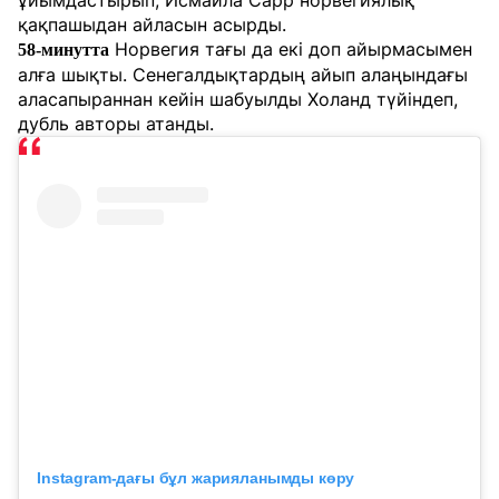
ұйымдастырып, Исмаила Сарр норвегиялық
қақпашыдан айласын асырды.
Норвегия тағы да екі доп айырмасымен
58-минутта
алға шықты. Сенегалдықтардың айып алаңындағы
аласапыраннан кейін шабуылды Холанд түйіндеп,
дубль авторы атанды.
Instagram-дағы бұл жарияланымды көру