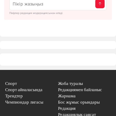
Пікірлер редакция модерациясынан өтеді
Спорт
Жоба туралы
Спорт айналасында
Редакциямен байланыс
Трендтер
Жарнама
Чемпиондар лигасы
Бос жұмыс орындары
Редакция
Редакциялық саясат