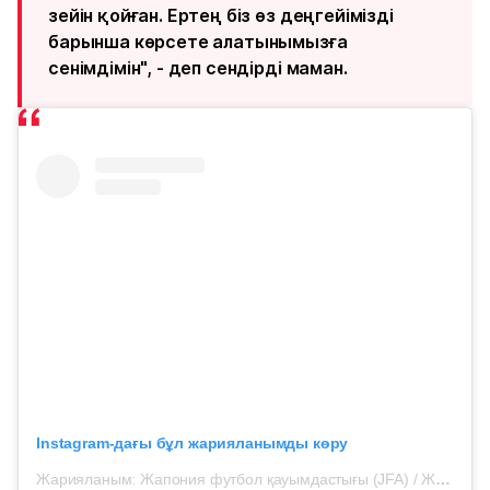
зейін қойған. Ертең біз өз деңгейімізді
барынша көрсете алатынымызға
сенімдімін", - деп сендірді маман.
Instagram-дағы бұл жарияланымды көру
Жарияланым: Жапония футбол қауымдастығы (JFA) / Жапония ұлттық құрамасы / Надэсико Жапония (@japanfootballassociation)