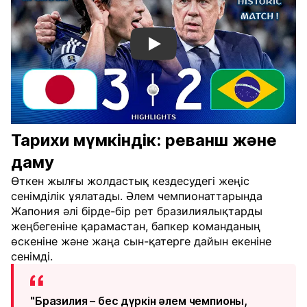
Смотреть видео YouTube
Тарихи мүмкіндік: реванш және
даму
Өткен жылғы жолдастық кездесудегі жеңіс
сенімділік ұялатады. Әлем чемпионаттарында
Жапония әлі бірде-бір рет бразилиялықтарды
жеңбегеніне қарамастан, бапкер команданың
өскеніне және жаңа сын-қатерге дайын екеніне
сенімді.
"Бразилия – бес дүркін әлем чемпионы,