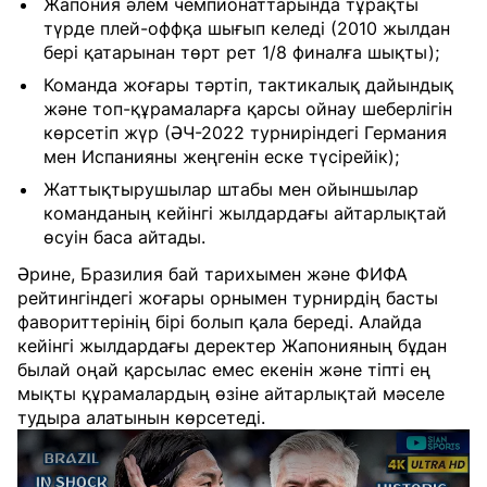
Жапония әлем чемпионаттарында тұрақты 
түрде плей-оффқа шығып келеді (2010 жылдан 
бері қатарынан төрт рет 1/8 финалға шықты);
Команда жоғары тәртіп, тактикалық дайындық 
және топ-құрамаларға қарсы ойнау шеберлігін 
көрсетіп жүр (ӘЧ-2022 турниріндегі Германия 
мен Испанияны жеңгенін еске түсірейік);
Жаттықтырушылар штабы мен ойыншылар 
команданың кейінгі жылдардағы айтарлықтай 
өсуін баса айтады.
Әрине, Бразилия бай тарихымен және ФИФА
рейтингіндегі жоғары орнымен турнирдің басты
фавориттерінің бірі болып қала береді. Алайда
кейінгі жылдардағы деректер Жапонияның бұдан
былай оңай қарсылас емес екенін және тіпті ең
мықты құрамалардың өзіне айтарлықтай мәселе
тудыра алатынын көрсетеді.