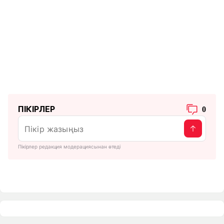
ПІКІРЛЕР
0
Пікірлер редакция модерациясынан өтеді