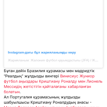
Instagram-дағы бұл жарияланымды көру
Жарияланым: Жапония футбол қауымдастығы (JFA) / Жапония ұлттық құрамасы / Надэсико Жапония (@japanfootballassociation)
Бұған дейін Бразилия құрамасы мен мадридтік
"Реалдың" жұлдызды вингері
Винисиус Жуниор
футбол аңыздары Криштиану Роналду мен Лионель
Мессидің жетістігін қайталағаны хабарланған
болатын
.
Ал Португалия құрамасының жұлдызды
шабуылшысы Криштиану Роналдудың анасы -