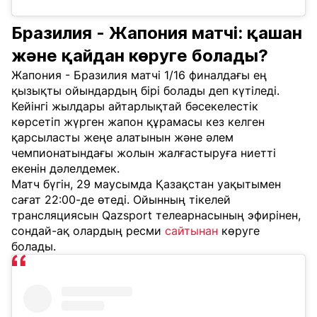
Бразилия - Жапония матчі: қашан
және қайдан көруге болады?
Жапония - Бразилия матчі 1/16 финалдағы ең
қызықты ойындардың бірі болады деп күтіледі.
Кейінгі жылдары айтарлықтай бәсекелестік
көрсетіп жүрген жапон құрамасы кез келген
қарсыласты жеңе алатынын және әлем
чемпионатындағы жолын жалғастыруға ниетті
екенін дәлелдемек.
Матч бүгін, 29 маусымда Қазақстан уақытымен
сағат 22:00-де өтеді. Ойынның тікелей
трансляциясын Qazsport телеарнасының эфирінен,
сондай-ақ олардың ресми
сайтынан
көруге
болады.