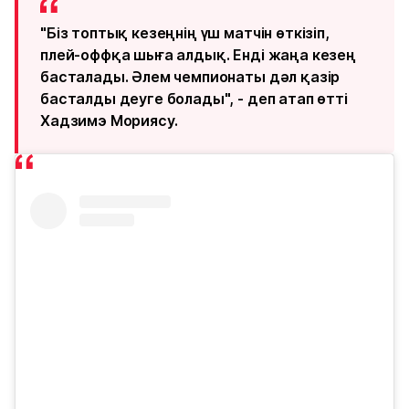
"Біз топтық кезеңнің үш матчін өткізіп,
плей-оффқа шыға алдық. Енді жаңа кезең
басталады. Әлем чемпионаты дәл қазір
басталды деуге болады", - деп атап өтті
Хадзимэ Мориясу.