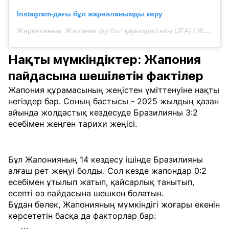
Instagram-дағы бұл жарияланымды көру
Жарияланым: Жапония футбол қауымдастығы (JFA) / Жапония ұлттық құрамасы / Надэсико Жапония (@japanfootballassociation)
Нақты мүмкіндіктер: Жапония
пайдасына шешілетін фактілер
Жапония құрамасының жеңістен үміттенуіне нақты
негіздер бар. Соның бастысы - 2025 жылдың қазан
айында жолдастық кездесуде Бразилияны 3:2
есебімен жеңген тарихи жеңісі.
Бұл Жапонияның 14 кездесу ішінде Бразилияны
алғаш рет жеңуі болды. Сол кезде жапондар 0:2
есебімен ұтылып жатып, қайсарлық танытып,
есепті өз пайдасына шешкен болатын.
Бұдан бөлек, Жапонияның мүмкіндігі жоғары екенін
көрсететін басқа да факторлар бар: