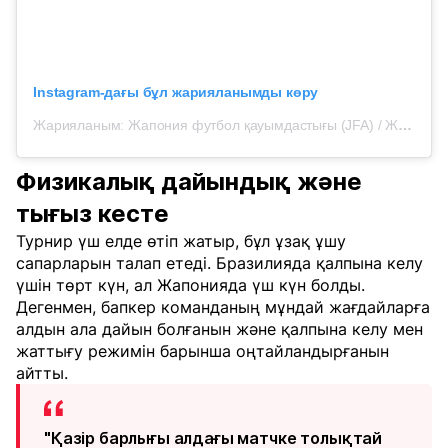
Instagram-дағы бұл жарияланымды көру
Жарияланым: Жапония футбол қауымдастығы (JFA) / Жапония ұлттық құрамасы / Надэсико Жапония (@japanfootballassociation)
Физикалық дайындық және
тығыз кесте
Турнир үш елде өтіп жатыр, бұл ұзақ ұшу
сапарларын талап етеді. Бразилияда қалпына келу
үшін төрт күн, ал Жапонияда үш күн болды.
Дегенмен, бапкер команданың мұндай жағдайларға
алдын ала дайын болғанын және қалпына келу мен
жаттығу режимін барынша оңтайландырғанын
айтты.
"Қазір барлығы алдағы матчке толықтай