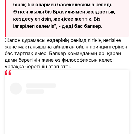
бірақ біз олармен бәсекелескіміз келеді.
Өткен жылы біз Бразилиямен жолдастық
кездесу өткізіп, жеңіске жеттік. Біз
ілгерілеп келеміз", - деді бас бапкер.
Жапон құрамасы өздерінің сенімділігінің негізіне
және мақтанышына айналған ойын принциптерінен
бас тартпақ емес. Бапкер команданың әрі қарай
дами беретінін және өз философиясын келесі
ұрпаққа беретінін атап өтті.