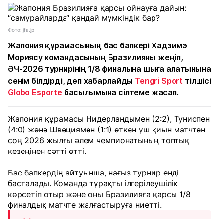
Фото: jfa.jp
Жапония құрамасының бас бапкері Хадзимэ
Мориясу командасының Бразилияны жеңіп,
ӘЧ-2026 турнирінің 1/8 финалына шыға алатынына
сенім білдірді, деп хабарлайды
Tengri Sport
тілшісі
Globo Esporte
басылымына сілтеме жасап.
Жапония құрамасы Нидерландымен (2:2), Туниспен
(4:0) және Швециямен (1:1) өткен үш қиын матчтен
соң 2026 жылғы әлем чемпионатының топтық
кезеңінен сәтті өтті.
Бас бапкердің айтуынша, нағыз турнир енді
басталады. Команда тұрақты ілгерілеушілік
көрсетіп отыр және оны Бразилияға қарсы 1/8
финалдық матчте жалғастыруға ниетті.