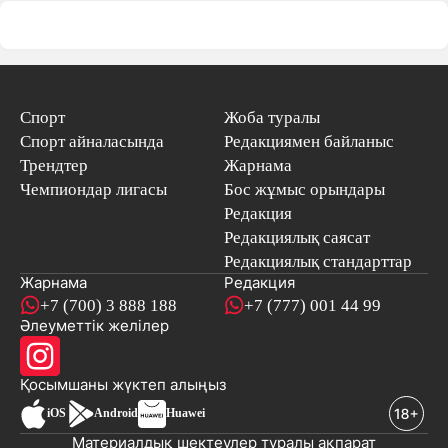
Спорт
Жоба туралы
Спорт айналасында
Редакциямен байланыс
Трендтер
Жарнама
Чемпиондар лигасы
Бос жұмыс орындары
Редакция
Редакциялық саясат
Редакциялық стандарттар
Жарнама
Редакция
+7 (700) 3 888 188
+7 (777) 001 44 99
Әлеуметтік желілер
Қосымшаны
жүктеп алыңыз
iOS
Android
Huawei
Материалдық шектеулер туралы ақпарат