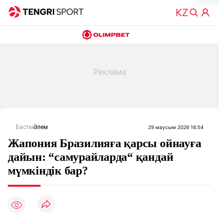
Басты
Әлем
29 маусым 2026 16:54
Жапония Бразилияға қарсы ойнауға
дайын: “самурайларда“ қандай
мүмкіндік бар?