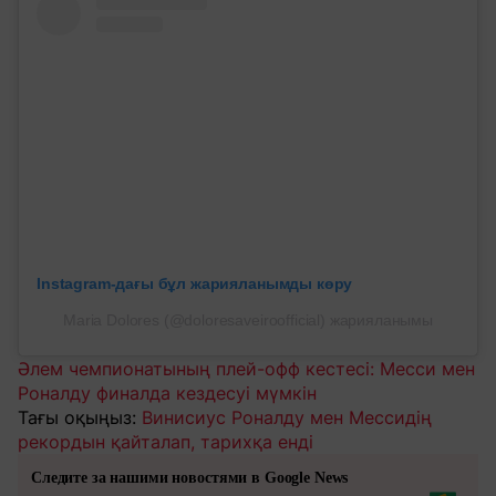
Instagram-дағы бұл жарияланымды көру
Maria Dolores (@doloresaveiroofficial) жарияланымы
Әлем чемпионатының плей-офф кестесі: Месси мен
Роналду финалда кездесуі мүмкін
Тағы оқыңыз:
Винисиус Роналду мен Мессидің
рекордын қайталап, тарихқа енді
Следите за нашими новостями в Google News