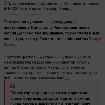
Фото: instagram.com/doloresaveiroofficial
Португалия құрамасының жұлдызды
шабуылшысы Криштиану Роналдудың анасы
Мария Долорес Авейру ұлының футболдағы қиын
жолы туралы пікір білдірді, деп хабарлайды
Tengri
Sport
.
Португал футболы жұлдызының анасы ұлының
мансабындағы кездескен қиындықтар туралы
айтты. Мария Долорес Авейру ұлы екеуі ең
төменнен көтерілгенін және өз жолдарын соңына
дейін жалғастыратынын мәлімдеді.
"Ұрпақтар жадында қалатын тарихтың
анасы болу өмірдің маған берген ең үлкен
сыйы. Маған қиын болса да, тағдыршешті