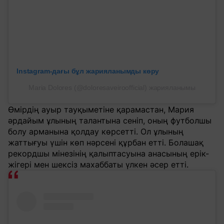
Instagram-дағы бұл жарияланымды көру
Maria Dolores (@doloresaveiroofficial) жарияланымы
Өмірдің ауыр тауқыметіне қарамастан, Мария
әрдайым ұлының талантына сеніп, оның футболшы
болу арманына қолдау көрсетті. Ол ұлының
жаттығуы үшін көп нәрсені құрбан етті. Болашақ
рекордшы мінезінің қалыптасуына анасының ерік-
жігері мен шексіз махаббаты үлкен әсер етті.