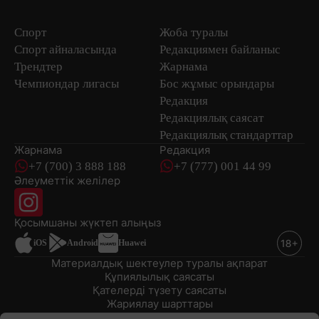
Спорт
Жоба туралы
Спорт айналасында
Редакциямен байланыс
Трендтер
Жарнама
Чемпиондар лигасы
Бос жұмыс орындары
Редакция
Редакциялық саясат
Редакциялық стандарттар
Жарнама
Редакция
+7 (700) 3 888 188
+7 (777) 001 44 99
Әлеуметтік желілер
Қосымшаны
жүктеп алыңыз
iOS
Android
Huawei
Материалдық шектеулер туралы ақпарат
Құпиялылық саясаты
Қателерді түзету саясаты
Жариялау шарттары
© 2008-2026 «EML» ЖШС