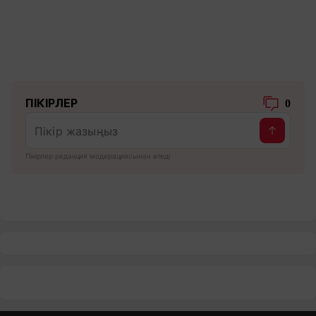
ПІКІРЛЕР
0
Пікірлер редакция модерациясынан өтеді