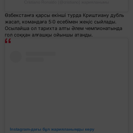
Cristiano Ronaldo (@cristiano) жарияланымы
Өзбекстанға қарсы екінші турда Криштиану дубль
жасап, командаға 5:0 есебімен жеңіс сыйлады.
Осылайша ол тарихта алты Әлем чемпионатында
гол соққан алғашқы ойыншы атанды.
Instagram-дағы бұл жарияланымды көру