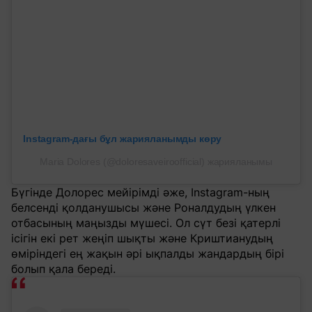
Instagram-дағы бұл жарияланымды көру
Maria Dolores (@doloresaveiroofficial) жарияланымы
Бүгінде Долорес мейірімді әже, Instagram-ның
белсенді қолданушысы және Роналдудың үлкен
отбасының маңызды мүшесі. Ол сүт безі қатерлі
ісігін екі рет жеңіп шықты және Криштианудың
өміріндегі ең жақын әрі ықпалды жандардың бірі
болып қала береді.