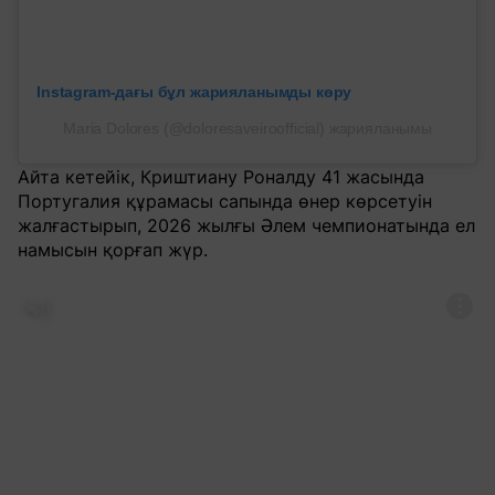
Instagram-дағы бұл жарияланымды көру
Maria Dolores (@doloresaveiroofficial) жарияланымы
Айта кетейік, Криштиану Роналду 41 жасында
Португалия құрамасы сапында өнер көрсетуін
жалғастырып, 2026 жылғы Әлем чемпионатында ел
намысын қорғап жүр.