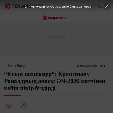
Басты
Әлем
29 маусым 2026 13:53
“Қиын шешімдер“: Криштиану
Роналдудың анасы ӘЧ-2026 матчінен
кейін пікір білдірді