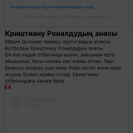
Instagram-дағы бұл жарияланымды көру
Cristiano Ronaldo (@cristiano) жарияланымы
Криштиану Роналдудың анасы
Мария Долорес Авейру португалдық атақты
футболшы Криштиану Роналдудың анасы.
Ол өте кедей отбасында өскен, анасынан ерте
айырылып, бала кезінен көп еңбек еткен. Төрт
баласын асырау үшін өмір бойы аспаз және еден
жуушы болып жұмыс істеді. Криштиану
отбасындағы кенже бала.