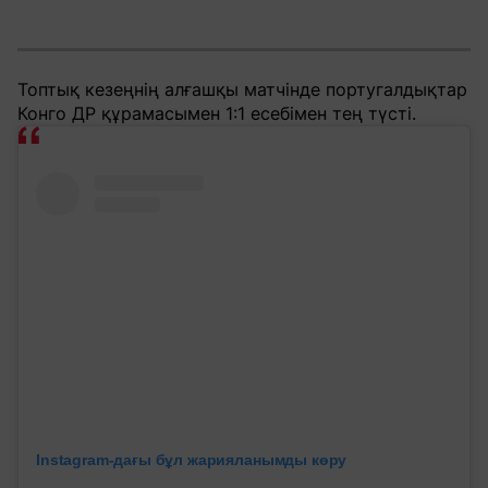
Топтық кезеңнің алғашқы матчінде португалдықтар
Конго ДР құрамасымен 1:1 есебімен тең түсті.
Instagram-дағы бұл жарияланымды көру