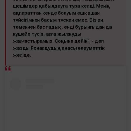
шешімдер қабылдауға тура келді. Менің
ақпараттан кенде болуым ешқашан
түйсігімнен басым түскен емес. Біз ең
төменнен бастадық, енді бұрынғыдан да
күшейе түсіп, алға жылжуды
жалғастырамыз. Соңына дейін", - деп
жазды Роналдудың анасы әлеуметтік
желіде.