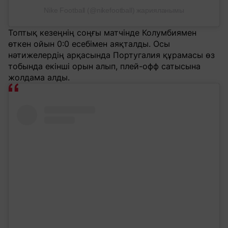
Nike Football (@nikefootball) жарияланымы
Топтық кезеңнің соңғы матчінде Колумбиямен
өткен ойын 0:0 есебімен аяқталды. Осы
нәтижелердің арқасында Португалия құрамасы өз
тобында екінші орын алып, плей-офф сатысына
жолдама алды.