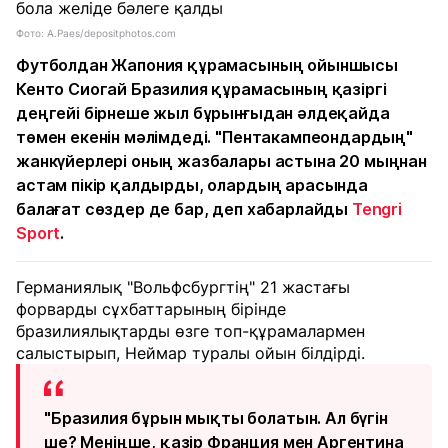
Фото: A.Paes/depositphotos.com
Футболдан Жапония құрамасының ойыншысы
Кенто Сиогай Бразилия құрамасының қазіргі
деңгейі бірнеше жыл бұрынғыдан әлдеқайда
төмен екенін мәлімдеді. "Пентакампеондардың"
жанкүйерлері оның жазбалары астына 20 мыңнан
астам пікір қалдырды, олардың арасында
балағат сөздер де бар, деп хабарлайды
Tengri
Sport
.
Германиялық "Вольфсбургтің" 21 жастағы
форварды сұхбаттарының бірінде
бразилиялықтарды өзге топ-құрамалармен
салыстырып, Неймар туралы ойын білдірді.
"Бразилия бұрын мықты болатын. Ал бүгін
ше? Меніңше, қазір Франция мен Аргентина