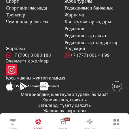
Спорт
Жоба туралы
Спорт айналасында
Редакциямен байланыс
Трендтер
Жарнама
Чемпиондар лигасы
Бос жұмыс орындары
Редакция
Редакциялық саясат
Редакциялық стандарттар
Жарнама
Редакция
+7 (700) 3 888 188
+7 (777) 001 44 99
Әлеуметтік желілер
Қосымшаны
жүктеп алыңыз
iOS
Android
Huawei
Материалдық шектеулер туралы ақпарат
Құпиялылық саясаты
Қателерді түзету саясаты
Жариялау шарттары
© 2008-2026 «EML» ЖШС