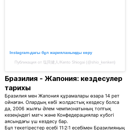
Instagram-дағы бұл жарияланымды көру
Публикация от 塩貝健人/Kento Shiogai (@shio_kenken)
Бразилия - Жапония: кездесулер
тарихы
Бразилия мен Жапония құрамалары өзара 14 рет
ойнаған. Олардың көбі жолдастық кездесу болса
да, 2006 жылғы Әлем чемпионатының топтық
кезеңіндегі матч және Конфедерациялар кубогі
аясындағы үш кездесу бар.
Бұл текетірестер есебі 11:2:1 есебімен Бразилияның