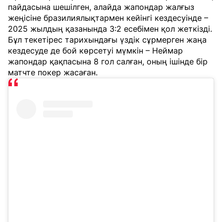
пайдасына шешілген, алайда жапондар жалғыз
жеңісіне бразилиялықтармен кейінгі кездесуінде –
2025 жылдың қазанында 3:2 есебімен қол жеткізді.
Бұл текетірес тарихындағы үздік сұрмерген жаңа
кездесуде де бой көрсетуі мүмкін – Неймар
жапондар қақпасына 8 гол салған, оның ішінде бір
матчте покер жасаған.