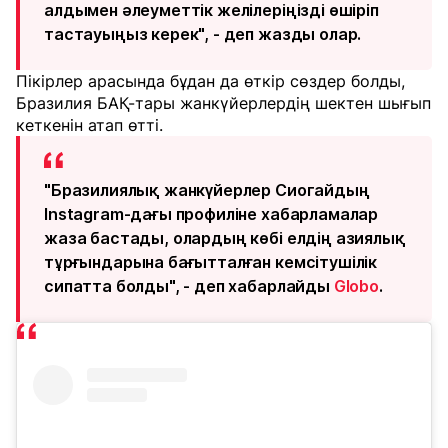
алдымен әлеуметтік желілеріңізді өшіріп
тастауыңыз керек", - деп жазды олар.
Пікірлер арасында бұдан да өткір сөздер болды,
Бразилия БАҚ-тары жанкүйерлердің шектен шығып
кеткенін атап өтті.
"Бразилиялық жанкүйерлер Сиогайдың
Instagram-дағы профиліне хабарламалар
жаза бастады, олардың көбі елдің азиялық
тұрғындарына бағытталған кемсітушілік
сипатта болды", - деп хабарлайды
Globo
.