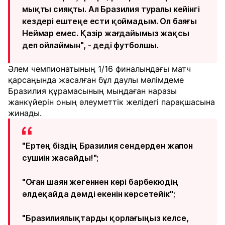
мықты сияқты. Ал Бразилия туралы кейінгі
кездері ештеңе ести қоймадым. Ол баяғы
Неймар емес. Қазір жағдайымыз жақсы
деп ойлаймын", - деді футболшы.
Әлем чемпионатының 1/16 финалындағы матч
қарсаңында жасалған бұл даулы мәлімдеме
Бразилия құрамасының мыңдаған наразы
жанкүйерін оның әлеуметтік желідегі парақшасына
жинады.
"Ертең біздің Бразилия сендерден жапон
сушиін жасайды!";
"Оған шаян жегеннен көрі барбекюдің
әлдеқайда дәмді екенін көрсетейік";
"Бразилиялықтарды қорлағыңыз келсе,