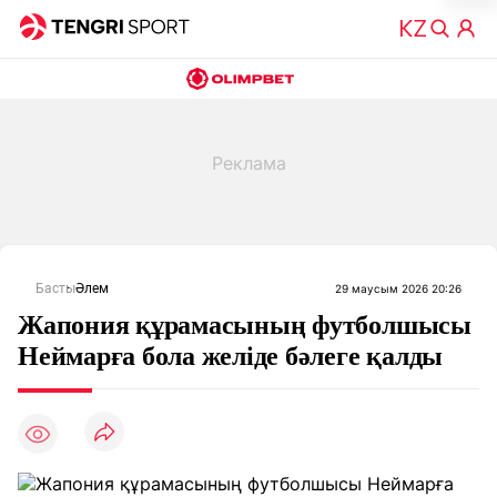
Басты
Әлем
29 маусым 2026 20:26
Жапония құрамасының футболшысы
Неймарға бола желіде бәлеге қалды