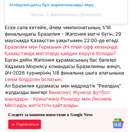
Instagram-дағы бұл жарияланымды көру
Neymar Jr жарияланымы (@neymarjr)
Еске сала кетейік, Әлем чемпионатының 1/16
финалындағы Бразилия - Жапония матчі бүгін, 29
маусымда Қазақстан уақытымен 22:00-де өтеді.
Бразилия мен Германия ӘЧ плей-офф кезеңінде:
Қазақстанда матчтерді қайдан көруге болады?
Бұған дейін Жапония құрамасының бас бапкері
Хадзимэ Мориясу командасы Бразилияны жеңіп,
ӘЧ-2026 турнирінің 1/8 финалына шыға алатынына
сенім білдірген болатын.
Ал Бразилия құрамасы мен мадридтік "Реалдың"
жұлдызды вингері
Винисиус Жуниор футбол
аңыздары - Криштиану Роналду мен Лионель
Мессидің жетістігін қайталады.
Следите за нашими новостями в Google News
Подписаться