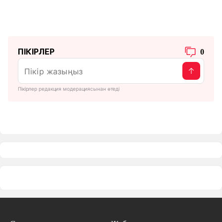
ПІКІРЛЕР
0
Пікірлер редакция модерациясынан өтеді