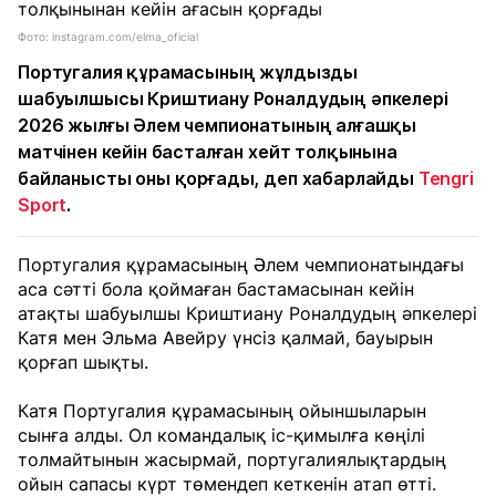
Фото: instagram.com/elma_oficial
Португалия құрамасының жұлдызды
шабуылшысы Криштиану Роналдудың әпкелері
2026 жылғы Әлем чемпионатының алғашқы
матчінен кейін басталған хейт толқынына
байланысты оны қорғады, деп хабарлайды
Tengri
Sport
.
Португалия құрамасының Әлем чемпионатындағы
аса сәтті бола қоймаған бастамасынан кейін
атақты шабуылшы Криштиану Роналдудың әпкелері
Катя мен Эльма Авейру үнсіз қалмай, бауырын
қорғап шықты.
Катя Португалия құрамасының ойыншыларын
сынға алды. Ол командалық іс-қимылға көңілі
толмайтынын жасырмай, португалиялықтардың
ойын сапасы күрт төмендеп кеткенін атап өтті.