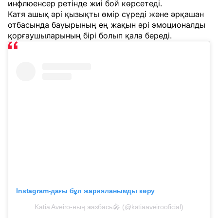
инфлюенсер ретінде жиі бой көрсетеді.
Катя ашық әрі қызықты өмір сүреді және әрқашан
отбасында бауырының ең жақын әрі эмоционалды
қорғаушыларының бірі болып қала береді.
Instagram-дағы бұл жарияланымды көру
Katia Aveiro-ның жазбасы🎤 (@katiaaveirooficial)