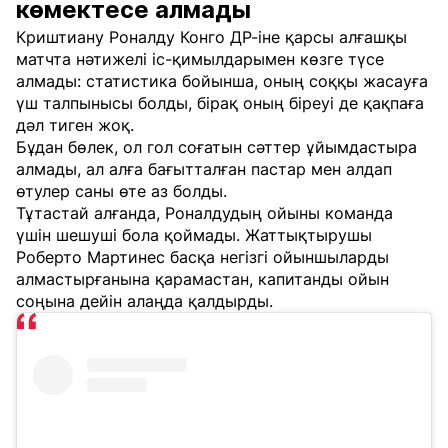
көмектесе алмады
Криштиану Роналду Конго ДР-іне қарсы алғашқы
матчта нәтижелі іс-қимылдарымен көзге түсе
алмады: статистика бойынша, оның соққы жасауға
үш талпынысы болды, бірақ оның біреуі де қақпаға
дәл тиген жоқ.
Бұдан бөлек, ол гол соғатын сәттер ұйымдастыра
алмады, ал алға бағытталған пастар мен алдап
өтулер саны өте аз болды.
Тұтастай алғанда, Роналдудың ойыны команда
үшін шешуші бола қоймады. Жаттықтырушы
Роберто Мартинес басқа негізгі ойыншыларды
алмастырғанына қарамастан, капитанды ойын
соңына дейін алаңда қалдырды.