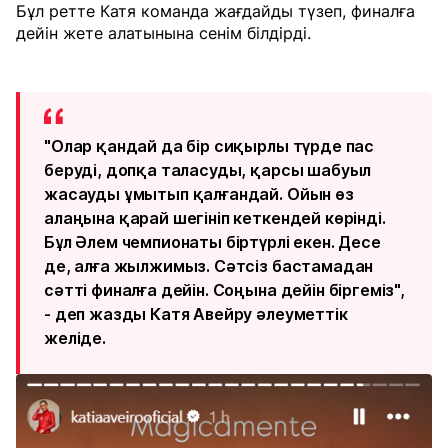
Бұл ретте Катя команда жағдайды түзеп, финалға
дейін жете алатынына сенім білдірді.
"Олар қандай да бір сиқырлы түрде пас
беруді, допқа таласуды, қарсы шабуыл
жасауды ұмытып қалғандай. Ойын өз
алаңына қарай шегініп кеткендей көрінді.
Бұл Әлем чемпионаты біртүрлі екен. Десе
де, алға жылжимыз. Сәтсіз бастамадан
сәтті финалға дейін. Соңына дейін біргеміз",
- деп жазды Катя Авейру әлеуметтік
желіде.