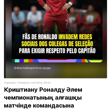
Скриншот: instagram.com/elma_oficial
Криштиану Роналду Әлем
чемпионатының алғашқы
матчінде командасына