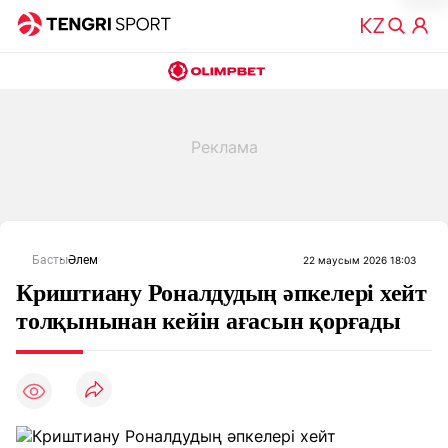
Басты
Әлем
22 маусым 2026 18:03
Криштиану Роналдудың әпкелері хейт
толқынынан кейін ағасын қорғады