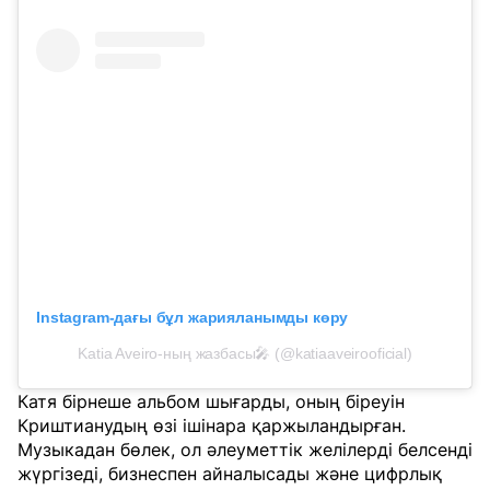
Instagram-дағы бұл жарияланымды көру
Katia Aveiro-ның жазбасы🎤 (@katiaaveirooficial)
Катя бірнеше альбом шығарды, оның біреуін
Криштианудың өзі ішінара қаржыландырған.
Музыкадан бөлек, ол әлеуметтік желілерді белсенді
жүргізеді, бизнеспен айналысады және цифрлық