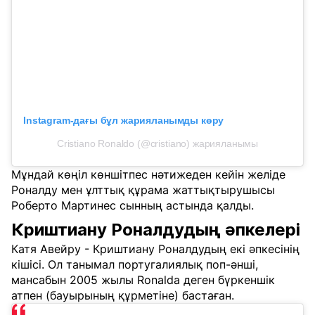
Instagram-дағы бұл жарияланымды көру
Cristiano Ronaldo (@cristiano) жарияланымы
Мұндай көңіл көншітпес нәтижеден кейін желіде
Роналду мен ұлттық құрама жаттықтырушысы
Роберто Мартинес сынның астында қалды.
Криштиану Роналдудың әпкелері
Катя Авейру - Криштиану Роналдудың екі әпкесінің
кішісі. Ол танымал португалиялық поп-әнші,
мансабын 2005 жылы Ronalda деген бүркеншік
атпен (бауырының құрметіне) бастаған.