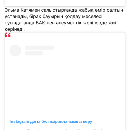
Эльма Катямен салыстырғанда жабық өмір салтын
ұстанады, бірақ бауырын қолдау мәселесі
туындағанда БАҚ пен әлеуметтік желілерде жиі
көрінеді.
Instagram-дағы бұл жарияланымды көру