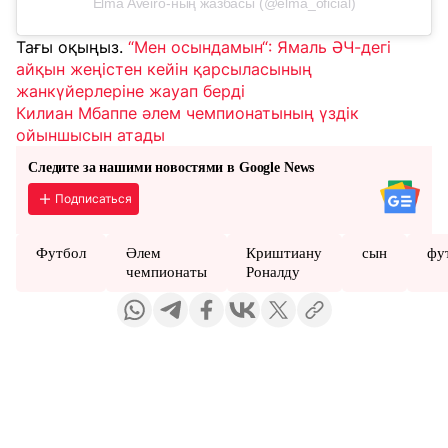
Elma Aveiro-ның жазбасы (@elma_oficial)
Тағы оқыңыз.
“Мен осындамын“: Ямаль ӘЧ-дегі
айқын жеңістен кейін қарсыласының
жанкүйерлеріне жауап берді
Килиан Мбаппе әлем чемпионатының үздік
ойыншысын атады
Следите за нашими новостями в Google News
Подписаться
Футбол
Әлем
Криштиану
сын
фу
чемпионаты
Роналду