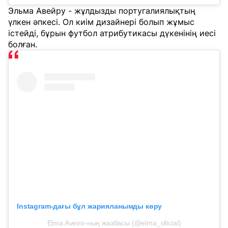
Эльма Авейру - жұлдызды португалиялықтың
үлкен әпкесі. Ол киім дизайнері болып жұмыс
істейді, бұрын футбол атрибутикасы дүкенінің иесі
болған.
Instagram-дағы бұл жарияланымды көру
Elma Aveiro-ның жазбасы (@elma_oficial)