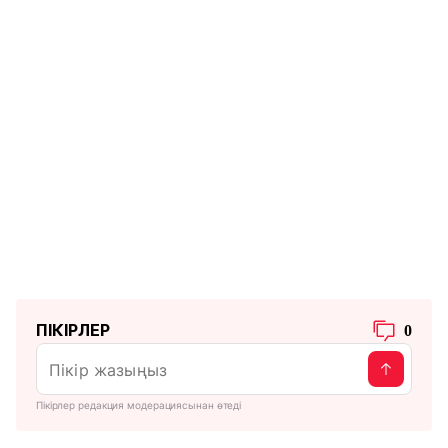
ПІКІРЛЕР
0
Пікірлер редакция модерациясынан өтеді