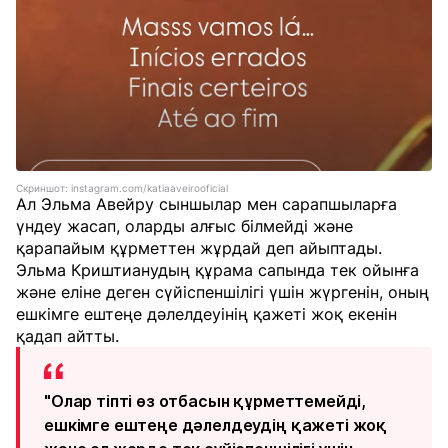
Скриншот: instagram.com/katiaaveirooficial
Ал Эльма Авейру сыншылар мен сарапшыларға
үндеу жасап, оларды алғыс білмейді және
қарапайым құрметтен жұрдай деп айыптады.
Эльма Криштианудың құрама сапында тек ойынға
және еліне деген сүйіспеншілігі үшін жүргенін, оның
ешкімге ештеңе дәлелдеуінің қажеті жоқ екенін
қадап айтты.
"Олар тіпті өз отбасын құрметтемейді,
ешкімге ештеңе дәлелдеудің қажеті жоқ