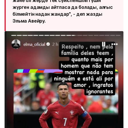
және ол жерде тек сүйіспеншілігі үшін
жүрген адамды айтпаса да болады, алғыс
білмейтін надан жандар", - деп жазды
Эльма Авейру.