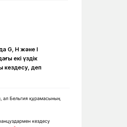
Бүкіл әлем
Ғылым және
білім
Жол жазба
Білім беру
Саяхат Time
мекемелері
а G, H және I
ағы екі үздік
Ашық түсті
ы кездесу, деп
Әлеуметтік желілер
ы, ал Бельгия құрамасының
ранцуздармен кездесу