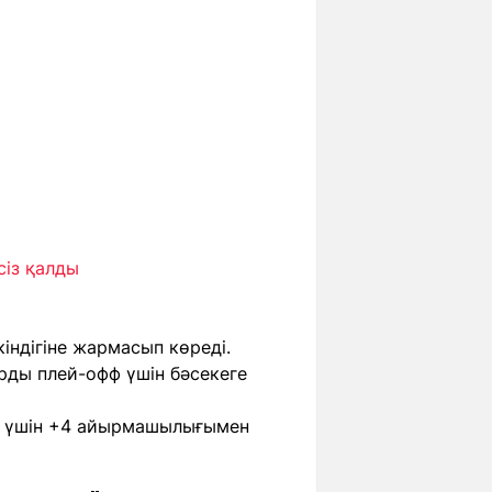
із қалды
індігіне жармасып көреді.
рды плей-офф үшін бәсекеге
зу үшін +4 айырмашылығымен