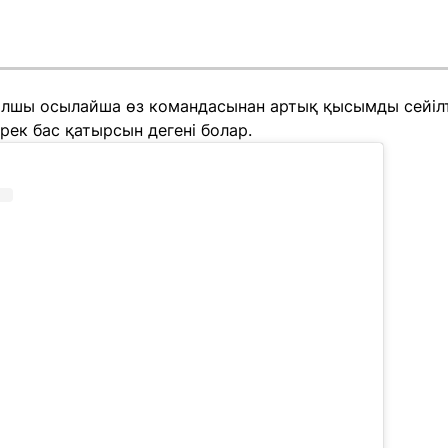
лшы осылайша өз командасынан артық қысымды сейілтк
рек бас қатырсын дегені болар.