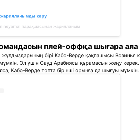
л жарияланымды көру
mineyamal парақшасынан жарияланым
командасын плей-оффқа шығара ала
 жұлдыздарының бірі Кабо-Верде қақпашысы Возинья к
мүмкін. Ол үшін Сауд Арабиясы құрамасын жеңу керек.
са, Кабо-Верде топта бірінші орынға да шығуы мүмкін.