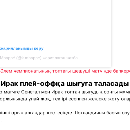
л жарияланымды көру
n Mbappé (@k.mbappe) жариялаған жазба
Әлем чемпионатының топтағы шешуші матчінде бапкерс
 Ирак плей-оффқа шығуға таласады
ір матчте Сенегал мен Ирак топтан шығудың соңғы мүмк
оржынында ұпай жоқ, тек ірі есеппен жеңіске жету ола
шінші орын алғандар кестесінде Шотландияны басып о
.