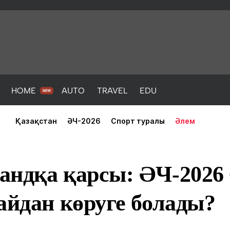
HOME
AUTO
TRAVEL
EDU
Қазақстан
ӘЧ-2026
Спорт туралы
Әлем
андқа қарсы: ӘЧ-2026
айдан көруге болады?
PORT
HEALTH
HOME
AUTO
Жаңалықтар
порт
Жаңалықтар
Жаңалықта