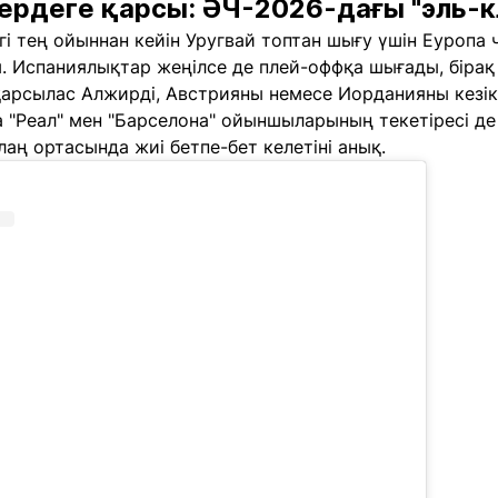
ердеге қарсы: ӘЧ-2026-дағы "эль-к
гі тең ойыннан кейін Уругвай топтан шығу үшін Еуропа
. Испаниялықтар жеңілсе де плей-оффқа шығады, бірақ 
арсылас Алжирді, Австрияны немесе Иорданияны кезікт
 "Реал" мен "Барселона" ойыншыларының текетіресі де
аң ортасында жиі бетпе-бет келетіні анық.