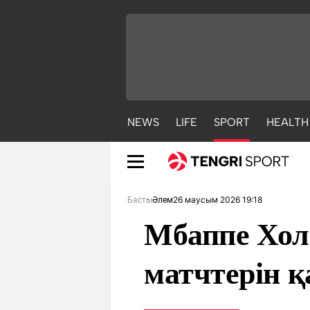
NEWS
LIFE
SPORT
HEALTH
26 маусым 2026 19:18
Басты
Әлем
Мбаппе Хол
матчтерін қ
NEWS
LIFE
S
Жаңалықтар
Әдемі
С