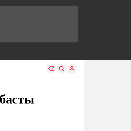
 басты
TRAVEL
EDU
р
Менің елім
Жаңалықтар