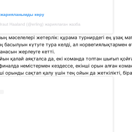
л жарияланымды көру
 Braut Haaland (@erling) жариялаған жазба
ң мәселелері жетерлік: құрама турнирдегі ең ұзақ матч
 басылуын күтуге тура келді, ал норвегиялықтармен ө
анасын жерлеуге кетті.
ын қалай аяқталса да, екі команда топтан шығып қойғ
финалда немістермен кездессе, екінші орын алған кома
і орынды сақтап қалу үшін тең ойын да жеткілікті, біра