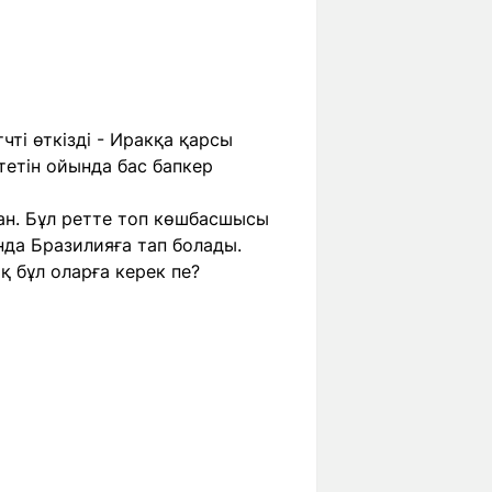
ті өткізді - Иракқа қарсы
тетін ойында бас бапкер
ан. Бұл ретте топ көшбасшысы
нда Бразилияға тап болады.
қ бұл оларға керек пе?