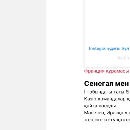
Instagram-дағы бұ
Kylia
Франция құрамасы 
Сенегал мен
I тобындағы тағы б
Қазір командалар қ
қайта қосады.
Мәселен, Иракқа ү
жеңіске жету қажет