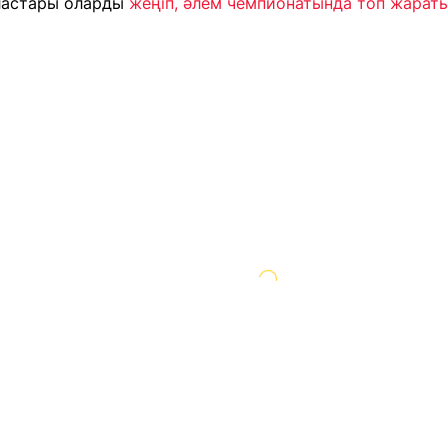
ластары оларды
жеңіп, әлем чемпионатында топ жарат