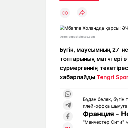
Мақалалар
Тиімді
С
а
Арнайы
Пайдалы
жобалар
Т
Қызықты
Рейтингтер
Ч
л
Фото: depositphotos.com
Бүгін, маусымның 27-не
топтарының матчтері өт
Жоба
Ре
туралы
ба
сұрмергеннің текетіре
хабарлайды
Tengri Spo
Редакция
Жа
+7 (777) 001 44 99
Бұдан бөлек, бүгін
плей-оффқа шығуға 
Франция - Но
"Манчестер Сити" 