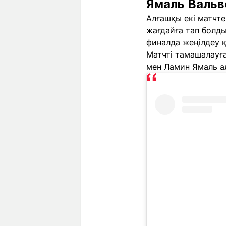
Ямаль Вальв
Алғашқы екі матчте
жағдайға тап болды
финалда жеңілдеу қ
Матчті тамашалауға
мен Ламин Ямаль ал