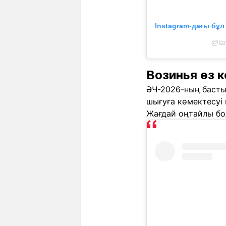
Instagram-дағы бұ
@la
Возинья өз 
ӘЧ-2026-ның басты
шығуға көмектесуі 
Жағдай оңтайлы бол