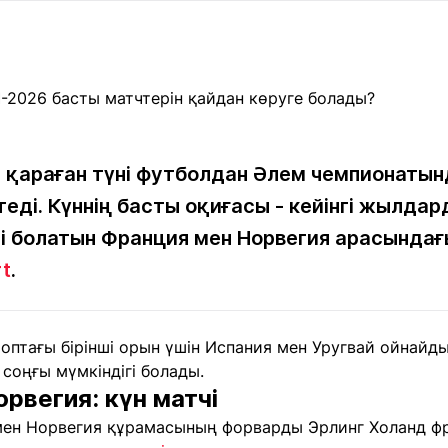
Мақалалар
порт
Мақалалар
Пайдалы
йналасында
Блогтар
рендтер
Арнайы
емпиондар
жобалар
игасы
 қараған түні футболдан Әлем чемпионатынд
еді. Күннің басты оқиғасы - кейінгі жылдард
дакциямен
Бос жұмыс
Баспасөз
Жарнама
йланыс
орындары
релиздері
сі болатын Франция мен Норвегия арасындағ
rt
.
рнама
+7 (700) 3 888 188
 топтағы бірінші орын үшін Испания мен Уругвай ойнайд
соңғы мүмкіндігі болады.
рвегия: күн матчі
мен Норвегия құрамасының форварды Эрлинг Холанд ф