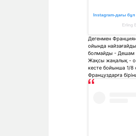
Instagram-дағы бұ
Erling
Дегенмен Францияны
ойында найзағайдың
болмайды - Дешам 
Жақсы жаңалық - ой
кесте бойынша 1/8 
Француздарға бірінш