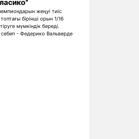
ласико"
 чемпиондарын жеңуі тиіс
топтағы бірінші орын 1/16
іруге мүмкіндік береді.
 себеп - Федерико Вальверде