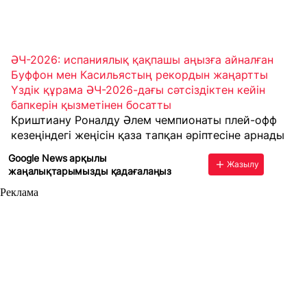
ӘЧ-2026: испаниялық қақпашы аңызға айналған
Буффон мен Касильястың рекордын жаңартты
Үздік құрама ӘЧ-2026-дағы сәтсіздіктен кейін
бапкерін қызметінен босатты
Криштиану Роналду Әлем чемпионаты плей-офф
кезеңіндегі жеңісін қаза тапқан әріптесіне арнады
Google News арқылы
Жазылу
жаңалықтарымызды қадағалаңыз
Реклама