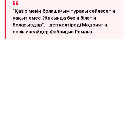
"Қазір менің болашағым туралы сөйлесетін
уақыт емес. Жақында бәрін білетін
боласыздар", - деп келтіреді Модричтің
сөзін инсайдер Фабрицио Романо.