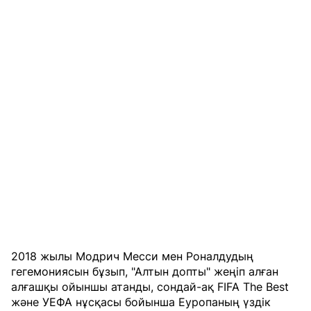
2018 жылы Модрич Месси мен Роналдудың
гегемониясын бұзып, "Алтын допты" жеңіп алған
алғашқы ойыншы атанды, сондай-ақ FIFA The Best
және УЕФА нұсқасы бойынша Еуропаның үздік