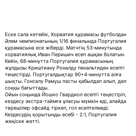
Еске сала кетейік, Хорватия құрамасы футболдан
Әлем чемпионатының 1/16 финалында Португалия
құрамасына есе жіберді. Матчтің 53-минутында
хорватиялық Иван Перишич есеп ашқан болатын.
Кейін, 68-минутта Португалия құрамасының
жұлдызы Криштиану Роналду пенальтиден есепті
теңестірді. Португалдықтар 90+4-минутта алға
шықты. Гонсалу Рамуш пасты қабылдап алып, дәл
соққы бағыттады.
Ойын соңында Йошко Гвардиол есепті теңестіріп,
кездесу экстра-таймға ұласуы мүмкін еді, алайда
төрешілер офсайд тіркеп, гол есептелмеді.
Кездесудің қорытынды есебі - 2:1, Португалия
жеңіске жетті.