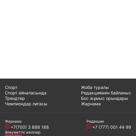
Спорт
Жоба туралы
Спорт айналасында
Редакциямен байланыс
Трендтер
Бос жұмыс орындары
Чемпиондар лигасы
Жарнама
Жарнама
Редакция
+7(700) 3 888 188
+7 (777) 001 44 99
Әлеуметтік желілер