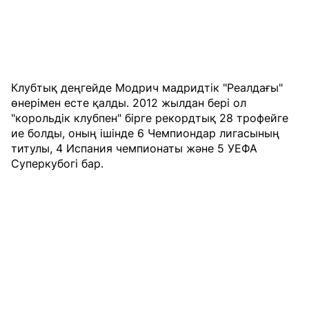
Клубтық деңгейде Модрич мадридтік "Реалдағы"
өнерімен есте қалды. 2012 жылдан бері ол
"корольдік клубпен" бірге рекордтық 28 трофейге
ие болды, оның ішінде 6 Чемпиондар лигасының
титулы, 4 Испания чемпионаты және 5 УЕФА
Суперкубогі бар.