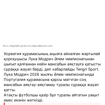
Фото: olegda88.gmail.com/depositphotos.com
Хорватия құрамасының аңызға айналған жартылай
қорғаушысы Лука Модрич Әлем чемпионатынан
шығып қалғаннан кейін мансабын аяқтауға қатысты
сұраққа жауап берді, деп хабарлайды
Tengri Sport
.
Лука Модрич 2026 жылғы Әлем чемпионатында
Португалия құрамасына қарсы матчтан соң
мансабын аяқтау-аяқтамау туралы сұраққа жауап
қатты.
Атақты футболшы қазір бұл туралы айтатын уақыт
емес екенін жеткізді.