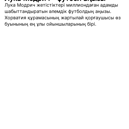
Лука Модрич жетістіктері миллиондаған адамды
шабыттандыратын әлемдік футболдың аңызы.
Хорватия құрамасының жартылай қорғаушысы өз
буынының ең ұлы ойыншыларының бірі.