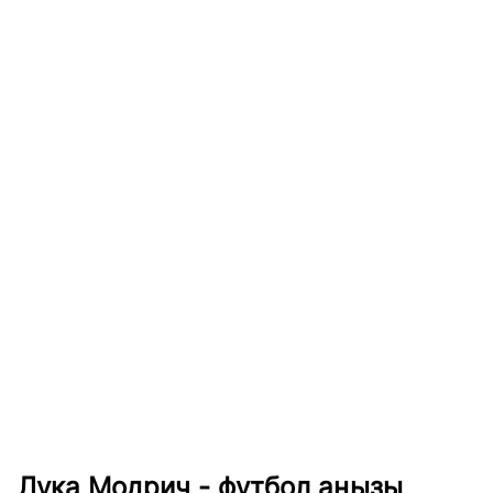
Лука Модрич - футбол аңызы