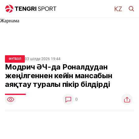
Жарнама
03 шілде 2026 19:44
ФУТБОЛ
Модрич ӘЧ-да Роналдудан
жеңілгеннен кейін мансабын
аяқтау туралы пікір білдірді
0