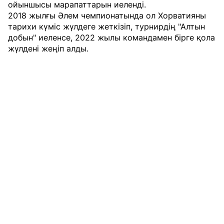
ойыншысы марапаттарын иеленді.
2018 жылғы Әлем чемпионатында ол Хорватияны
тарихи күміс жүлдеге жеткізіп, турнирдің "Алтын
добын" иеленсе, 2022 жылы командамен бірге қола
жүлдені жеңіп алды.