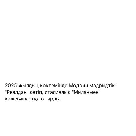
2025 жылдың көктемінде Модрич мадридтік
"Реалдан" кетіп, италиялық "Миланмен"
келісімшартқа отырды.