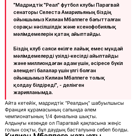
"Мадридтік "Реал" футбол клубы Парагвай
сенаторы Селеста Амарильяның біздің
ойыншымыз Килиан Мбаппеге бағытталған
сорақы нәсілшілдік және ксенофобиялық
мәлімдемелерін қатаң айыптайды.
Біздің клуб саяси өкілге лайық емес мұндай
мәлімдемелерді үзілді-кесілді айыптайды
және миллиондаған адам үшін, әсіресе бүкіл
әлемдегі балалар үшін үлгі болған
ойыншымыз Килиан Мбаппеге толық
қолдау білдіреді", - делінген
жарияланымда.
Айта кетейік, мадридтік "Реалдың" шабуылшысы
Франция құрамасының сапында әлем
чемпионатының 1/4 финалына шықты.
Алдыңғы кезеңде ол Парагвай қақпасына жеңіс
голын соқты, бұл даудың басталуына себеп болды.