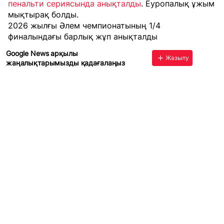
пенальти сериясында анықталды
. Еуропалық ұжым
мықтырақ болды.
2026 жылғы Әлем чемпионатының 1/4
финалындағы барлық жұп анықталды
Google News арқылы
Жазылу
жаңалықтарымызды қадағалаңыз