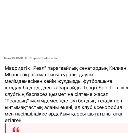
Фото: DURAOFOTO/depositphotos.com
Мадридтік "Реал" парагвайлық сенатордың Килиан
Мбаппенің азаматтығы туралы даулы
мәлімдемесінен кейін жұлдызды футболшыға
қолдау білдірді, деп хабарлайды
Tengri Sport
тілшісі
клубтың баспасөз қызметіне
сілтеме жасап.
"Реалдың" мәлімдемесінде футболдың теңдік пен
ынтымақтастық алаңы екені, ал клуб ксенофобия
мен нәсілшілдікке әрдайым қарсы шығатыны атап
өтілген.