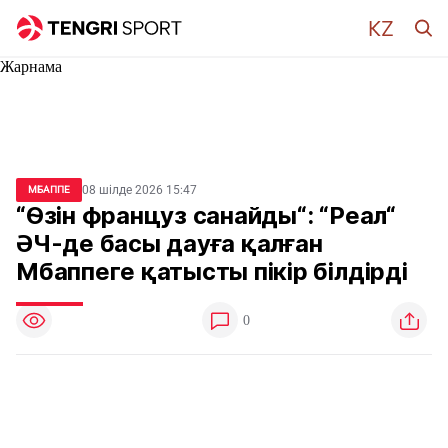
Жарнама
08 шілде 2026 15:47
МБАППЕ
“Өзін француз санайды“: “Реал“
ӘЧ-де басы дауға қалған
Мбаппеге қатысты пікір білдірді
0