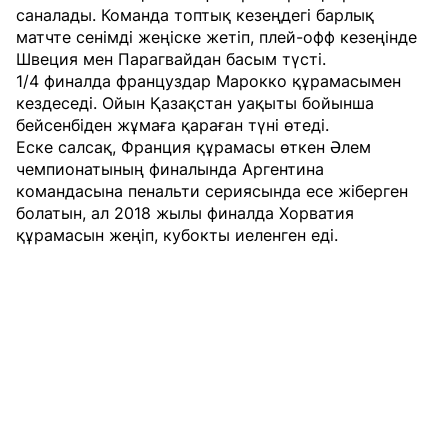
саналады. Команда топтық кезеңдегі барлық
матчте сенімді жеңіске жетіп, плей-офф кезеңінде
Швеция мен Парагвайдан басым түсті.
1/4 финалда француздар Марокко құрамасымен
кездеседі. Ойын Қазақстан уақыты бойынша
бейсенбіден жұмаға қараған түні өтеді.
Еске салсақ, Франция құрамасы өткен Әлем
чемпионатының финалында Аргентина
командасына пенальти сериясында есе жіберген
болатын, ал 2018 жылы финалда Хорватия
құрамасын жеңіп, кубокты иеленген еді.