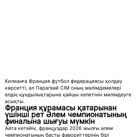
Килианға Франция футбол федерациясы қолдау
көрсетті, ал Парагвай СІМ оның мәлімдемелері
елдің құндылықтарына қайшы келетінін мәлімдеуге
асықты.
Франция құрамасы қатарынан
үшінші рет Әлем чемпионатының
финалына шығуы мүмкін
Айта кетейік, француздар 2026 жылғы әлем
чемпионатының басты фавориттерінің бірі