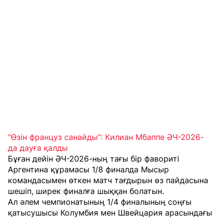
"Өзін француз санайды": Килиан Мбаппе ӘЧ-2026-
да дауға қалды
Бұған дейін ӘЧ-2026-ның тағы бір фавориті
Аргентина құрамасы 1/8 финалда Мысыр
командасымен өткен матч тағдырын өз пайдасына
шешіп, ширек финалға шыққан болатын.
Ал әлем чемпионатының 1/4 финалының соңғы
қатысушысы Колумбия мен Швейцария арасындағы