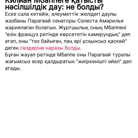
Килиан Мбаппеге қатысты
нәсілшілдік дау: не болды?
Еске сала кетейік, әлеуметтік желідегі даулы
жазбаны Парагвай сенаторы Селеста Амарилья
жариялаған болатын. Жұртшылық оның Мбаппені
"өзін француз ретінде көрсететін камерундық" деп
атап, оны "тез байыған, паң әрі ұсқынсыз қаскөй"
деген
сөздеріне наразы болды.
Бұған жауап ретінде Мбаппе оны Парагвай туралы
жағымсыз әсер қалдыратын "жиіркенішті әйел" деп
атады.