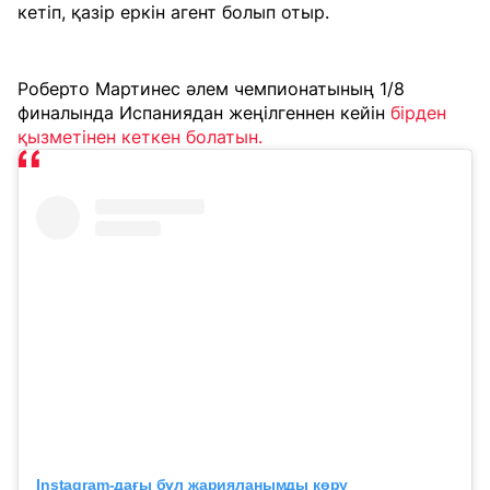
кетіп, қазір еркін агент болып отыр.
Роберто Мартинес әлем чемпионатының 1/8
финалында Испаниядан жеңілгеннен кейін
бірден
қызметінен кеткен болатын.
Instagram-дағы бұл жарияланымды көру