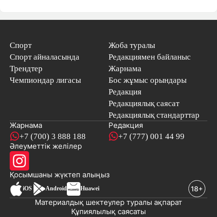
Спорт
Жоба туралы
Спорт айналасында
Редакциямен байланыс
Трендтер
Жарнама
Чемпиондар лигасы
Бос жұмыс орындары
Редакция
Редакциялық саясат
Редакциялық стандарттар
Жарнама
Редакция
+7 (700) 3 888 188
+7 (777) 001 44 99
Әлеуметтік желілер
Қосымшаны
жүктеп алыңыз
iOS
Android
Huawei
Материалдық шектеулер туралы ақпарат
Құпиялылық саясаты