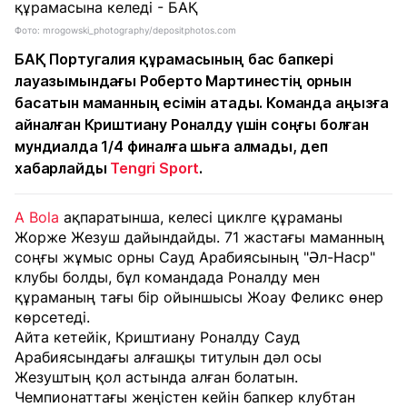
Фото: mrogowski_photography/depositphotos.com
БАҚ Португалия құрамасының бас бапкері
лауазымындағы Роберто Мартинестің орнын
басатын маманның есімін атады. Команда аңызға
айналған Криштиану Роналду үшін соңғы болған
мундиалда 1/4 финалға шыға алмады, деп
хабарлайды
Tengri Sport
.
A Bola
ақпаратынша, келесі циклге құраманы
Жорже Жезуш дайындайды. 71 жастағы маманның
соңғы жұмыс орны Сауд Арабиясының "Әл-Наср"
клубы болды, бұл командада Роналду мен
құраманың тағы бір ойыншысы Жоау Феликс өнер
көрсетеді.
Айта кетейік, Криштиану Роналду Сауд
Арабиясындағы алғашқы титулын дәл осы
Жезуштың қол астында алған болатын.
Чемпионаттағы жеңістен кейін бапкер клубтан