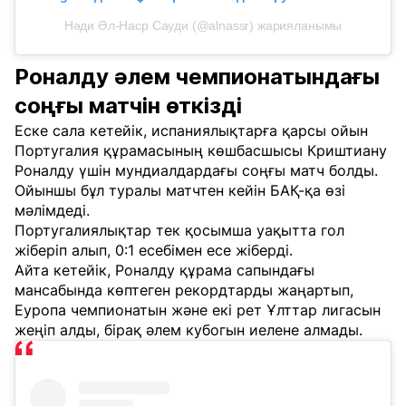
Нәди Әл-Наср Сауди (@alnassr) жарияланымы
Роналду әлем чемпионатындағы
соңғы матчін өткізді
Еске сала кетейік, испаниялықтарға қарсы ойын
Португалия құрамасының көшбасшысы Криштиану
Роналду үшін мундиалдардағы соңғы матч болды.
Ойыншы бұл туралы матчтен кейін БАҚ-қа өзі
мәлімдеді.
Португалиялықтар тек қосымша уақытта гол
жіберіп алып, 0:1 есебімен есе жіберді.
Айта кетейік, Роналду құрама сапындағы
мансабында көптеген рекордтарды жаңартып,
Еуропа чемпионатын және екі рет Ұлттар лигасын
жеңіп алды, бірақ әлем кубогын иелене алмады.