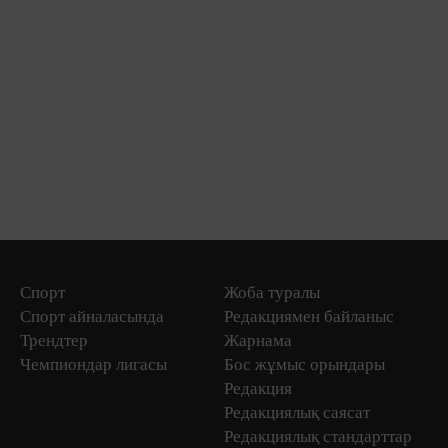
Спорт
Жоба туралы
Спорт айналасында
Редакциямен байланыс
Трендтер
Жарнама
Чемпиондар лигасы
Бос жұмыс орындары
Редакция
Редакциялық саясат
Редакциялық стандарттар