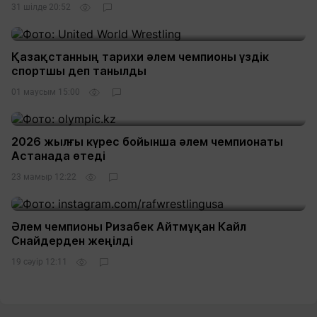
31 шілде 20:52
Қазақстанның тарихи әлем чемпионы үздік
спортшы деп танылды
01 маусым 15:00
2026 жылғы күрес бойынша әлем чемпионаты
Астанада өтеді
23 мамыр 12:22
Әлем чемпионы Ризабек Айтмұқан Кайл
Снайдерден жеңілді
19 сәуір 12:11