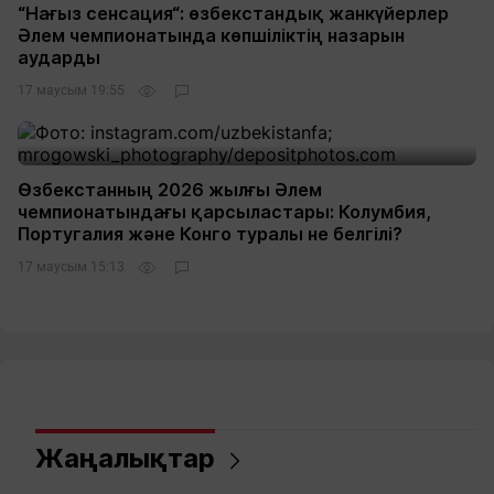
“Нағыз сенсация“: өзбекстандық жанкүйерлер
Әлем чемпионатында көпшіліктің назарын
аударды
17 маусым 19:55
Өзбекстанның 2026 жылғы Әлем
чемпионатындағы қарсыластары: Колумбия,
Португалия және Конго туралы не белгілі?
17 маусым 15:13
Жаңалықтар