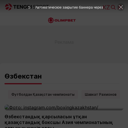
4
Автоматическое закрытие баннера через
Өзбекстан
Футболдан Қазақстан чемпионаты
Шавкат Рахмонов
Өзбекстандық қарсыласын ұтқан
қазақстандық боксшы Азия чемпионатының