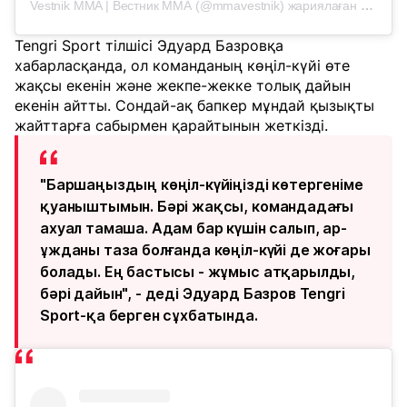
Vestnik MMA | Вестник ММА (@mmavestnik) жариялаған жазба
Tengri Sport тілшісі Эдуард Базровқа
хабарласқанда, ол команданың көңіл-күйі өте
жақсы екенін және жекпе-жекке толық дайын
екенін айтты. Сондай-ақ бапкер мұндай қызықты
жайттарға сабырмен қарайтынын жеткізді.
"Баршаңыздың көңіл-күйіңізді көтергеніме
қуаныштымын. Бәрі жақсы, командадағы
ахуал тамаша. Адам бар күшін салып, ар-
ұжданы таза болғанда көңіл-күйі де жоғары
болады. Ең бастысы - жұмыс атқарылды,
бәрі дайын", - деді Эдуард Базров Tengri
Sport-қа берген сұхбатында.