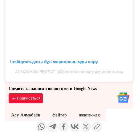
Instagram-дағы бұл жарияланымды көру
ALMAKHAN BEKZAT (@bekzatalmahan) жарияланымы
Следите за нашими новостями в Google News
Подписаться
Асу Алмабаев
файтер
жекпе-жек