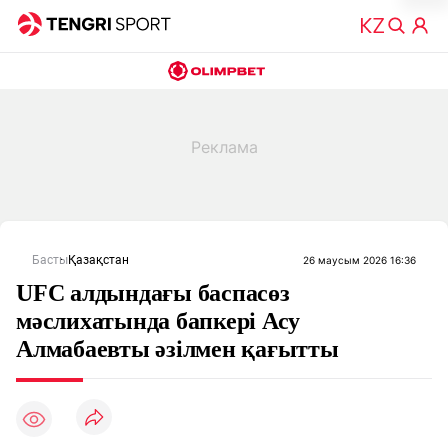
Басты
Қазақстан
26 маусым 2026 16:36
UFC алдындағы баспасөз
мәслихатында бапкері Асу
Алмабаевты әзілмен қағытты