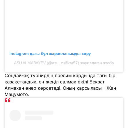
Instagram-дағы бұл жарияланымды көру
ASU ALMABAYEV (@asu_zulfikar57) жариялаған жазба
Сондай-ақ турнирдің прелим кардында тағы бір
қазақстандық, ең жеңіл салмақ өкілі Бекзат
Алмахан өнер көрсетеді. Оның қарсыласы - Жан
Мацумото.