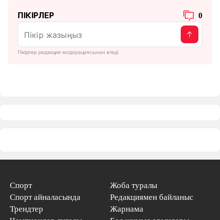
ПІКІРЛЕР
0
Пікірлер редакция модерациясынан өтеді
Спорт
Жоба туралы
Спорт айналасында
Редакциямен байланыс
Трендтер
Жарнама