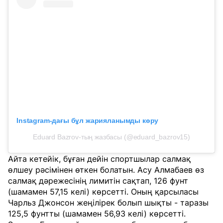
Instagram-дағы бұл жарияланымды көру
Eduard Bazrov-тың жазбасы (@eduard_bazrov15)
Айта кетейік, бұған дейін спортшылар салмақ
өлшеу рәсімінен өткен болатын. Асу Алмабаев өз
салмақ дәрежесінің лимитін сақтап, 126 фунт
(шамамен 57,15 келі) көрсетті. Оның қарсыласы
Чарльз Джонсон жеңілірек болып шықты - таразы
125,5 фунтты (шамамен 56,93 келі) көрсетті.