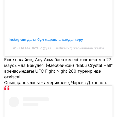
Instagram-дағы бұл жарияланымды көру
ASU ALMABAYEV (@asu_zulfikar57) жариялаған жазба
Еске салайық, Асу Алмабаев келесі жекпе-жегін 27
маусымда Бакудегі (Әзербайжан) "Baku Crystal Hall"
аренасындағы UFC Fight Night 280 турнирінде
өткізеді.
Оның қарсыласы - америкалық Чарльз Джонсон.