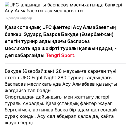
Видеодан кадрлар
Қазақстандық UFC файтері Асу Алмабаевтың
бапкері Эдуард Базров Бакуде (Әзербайжан)
өтетін турнир алдындағы баспасөз
мәслихатында шәкірті туралы қалжыңдады, -
деп хабарлайды
Tengri Sport
.
Бакуде (Әзербайжан) 28 маусымға қараған түні
өтетін UFC Fight Night 280 турнирі алдындағы
баспасөз мәслихатында Асу Алмабаев қызықты
жағдайға тап болды.
Спортшыдан дайындығы мен жаттығу лагері
туралы сұралды. Қазақстандық файтер жауап
бергенімен, артынша басқа бір адам дәл сондай
сұрақ қойды. Асу сәл абдырап қалса да, қайта
жауап берді.