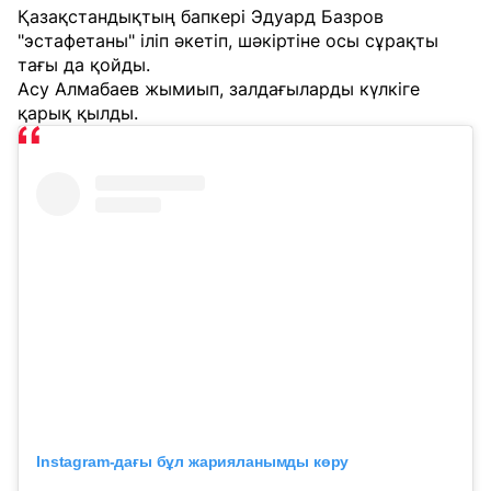
Қазақстандықтың бапкері Эдуард Базров
"эстафетаны" іліп әкетіп, шәкіртіне осы сұрақты
тағы да қойды.
Асу Алмабаев жымиып, залдағыларды күлкіге
қарық қылды.
Instagram-дағы бұл жарияланымды көру