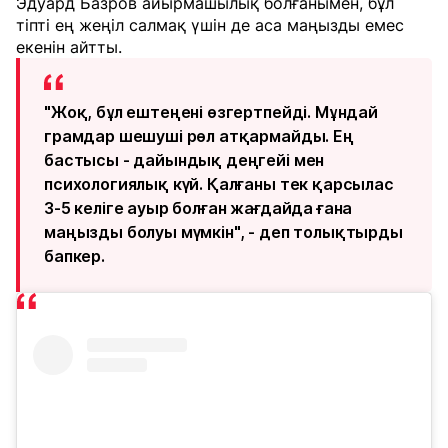
Эдуард Базров айырмашылық болғанымен, бұл
тіпті ең жеңіл салмақ үшін де аса маңызды емес
екенін айтты.
"Жоқ, бұл ештеңені өзгертпейді. Мұндай
грамдар шешуші рөл атқармайды. Ең
бастысы - дайындық деңгейі мен
психологиялық күй. Қалғаны тек қарсылас
3-5 келіге ауыр болған жағдайда ғана
маңызды болуы мүмкін", - деп толықтырды
бапкер.