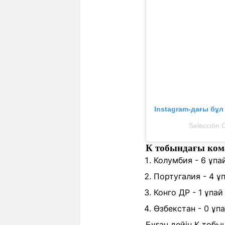
Instagram-дағы бұ
Selección 
К тобындағы ко
Колумбия - 6 ұпа
Португалия - 4 ұ
Конго ДР - 1 ұпай
Өзбекстан - 0 ұп
Бұған дейін К тобы