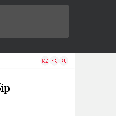
ір
TRAVEL
EDU
р
Менің елім
Жаңалықтар