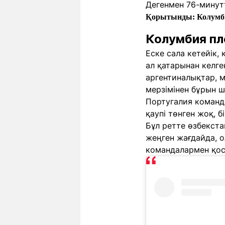
Дегенмен 76-минут
Қорытынды: Колумбия 
Колумбия пл
Еске сала кетейік,
ал қатарынан келген
аргентиналықтар, 
мерзімінен бұрын ш
Португалия команд
қаупі төнген жоқ, 
Бұл ретте өзбекста
жеңген жағдайда, о
командалармен қос