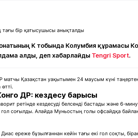
Мақалалар
порт
Мақалалар
Пайдалы
йналасында
Блогтар
рендтер
Арнайы
емпиондар
жобалар
игасы
онатының K тобында Колумбия құрамасы Ко
олдама алды, деп хабарлайды
Tengri Sport
.
дакциямен
Бос жұмыс
Баспасөз
Жарнама
йланыс
орындары
релиздері
ДР матчы Қазақстан уақытымен 24 маусым күні таңерте
 өтті.
рнама
Конго ДР: кездесу барысы
+7 (700) 3 888 188
ворит ретінде кездесуді белсенді бастады және 6-мин
 гол соғылды. Алайда Муньостың голы офсайдқа байла
 Диас ереже бұзылғаннан кейін тағы екі гол соқты, бір