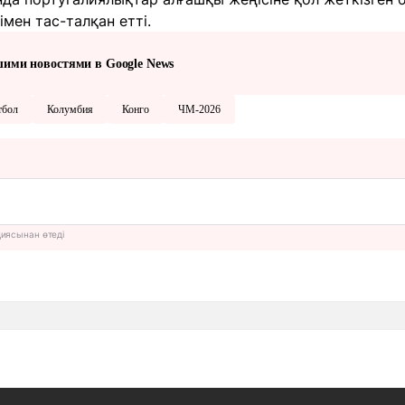
імен тас-талқан етті.
шими новостями в Google News
тбол
Колумбия
Конго
ЧМ-2026
циясынан өтеді