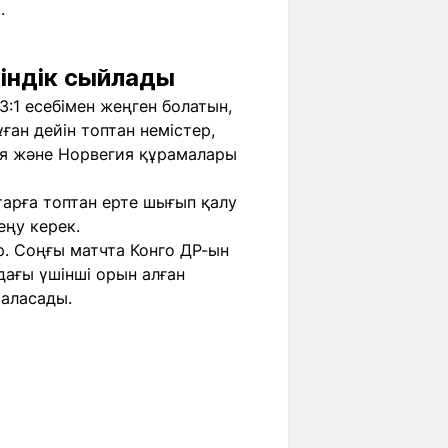
.
індік сыйлады
:1 есебімен жеңген болатын,
ған дейін топтан немістер,
ия және Норвегия құрамалары
арға топтан ерте шығып қалу
еңу керек.
р. Соңғы матчта Конго ДР-ын
дағы үшінші орын алған
аласады.