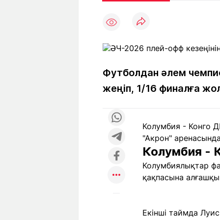
Мақалалар
Тиімді
С
а
Арнайы
Пайдалы
жобалар
Т
Қызықты
Рейтингтер
Ч
л
Футболдан әлем чемпи
жеңіп, 1/16 финалға ж
Жоба
Ре
туралы
ба
Колумбия - Конго 
"Акрон" аренасында
Редакция
Жа
Колумбия - 
+7 (777) 001 44 99
Колумбиялықтар фа
қақпасына алғашқы
Екінші таймда Луис