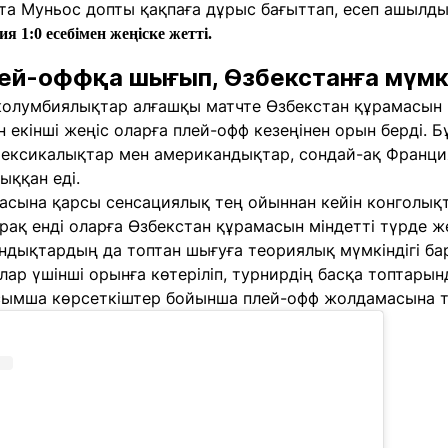
та Муньос допты қақпаға дұрыс бағыттап, есеп ашылды
1:0 есебімен жеңіске жетті.
ей-оффқа шығып, Өзбекстанға мүмк
 колумбиялықтар алғашқы матчте Өзбекстан құрамасын 3
 екінші жеңіс оларға плей-офф кезеңінен орын берді. Бұ
мексикалықтар мен американдықтар, сондай-ақ Франц
ыққан еді.
асына қарсы сенсациялық тең ойыннан кейін конголықт
бірақ енді оларға Өзбекстан құрамасын міндетті түрде ж
ндықтардың да топтан шығуға теориялық мүмкіндігі ба
лар үшінші орынға көтеріліп, турнирдің басқа топтарын
ымша көрсеткіштер бойынша плей-офф жолдамасына т