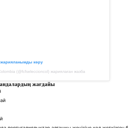
л жарияланымды көру
Colombia (@fcfseleccioncol) жариялаған жазба
мандалардың жағдайы
й
пай
ай
нда португалиялықтар алғашқы жеңісіне қол жеткізген 