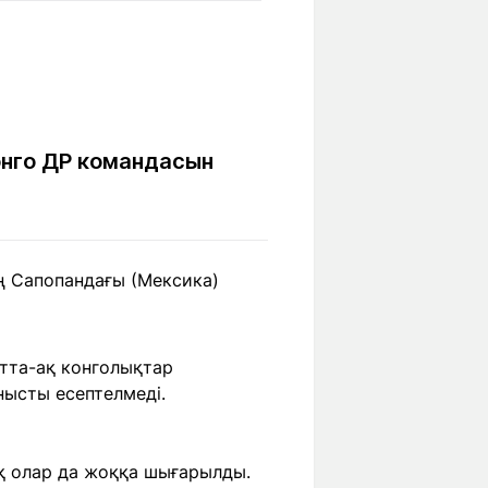
Бүкіл әлем
Ғылым және
білім
Жол жазба
Білім беру
Саяхат Time
мекемелері
нго ДР командасын
Ашық түсті
ң Сапопандағы (Мексика)
Әлеуметтік желілер
утта-ақ конголықтар
нысты есептелмеді.
ақ олар да жоққа шығарылды.