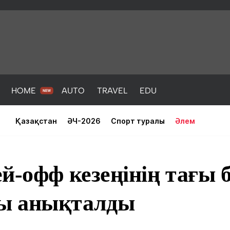
HOME
AUTO
TRAVEL
EDU
Қазақстан
ӘЧ-2026
Спорт туралы
Әлем
й-офф кезеңінің тағы б
ы анықталды
PORT
HEALTH
HOME
AUTO
Жаңалықтар
порт
Жаңалықтар
Жаңалықта