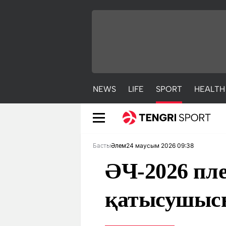
NEWS
LIFE
SPORT
HEALTH
24 маусым 2026 09:38
Басты
Әлем
ӘЧ-2026 пле
қатысушыс
NEWS
LIFE
S
Жаңалықтар
Әдемі
С