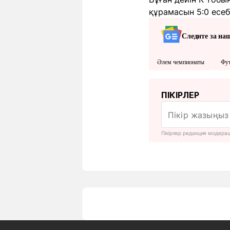
құрамасын 5:0 есеб
Следите за на
Әлем чемпионаты
Фу
ПІКІРЛЕР
Пікірлер редакция модера