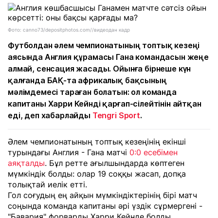
Фото: canno73/depositphotos.com//видеодан кадр
Футболдан әлем чемпионатының топтық кезеңі
аясында Англия құрамасы Гана командасын жеңе
алмай, сенсация жасады. Ойынға бірнеше күн
қалғанда БАҚ-та африкалық бақсының
мәлімдемесі тараған болатын: ол команда
капитаны Харри Кейнді қарғап-сілейтінін айтқан
еді, деп хабарлайды
Tengri Sport
.
Әлем чемпионатының топтық кезеңінің екінші
турындағы Англия - Гана матчі
0:0 есебімен
аяқталды
. Бұл ретте ағылшындарда көптеген
мүмкіндік болды: олар 19 соққы жасап, допқа
толықтай иелік етті.
Гол соғудың ең айқын мүмкіндіктерінің бірі матч
соңында команда капитаны әрі үздік сұрмергені -
"Бавария" форварды Харри Кейнде болды.