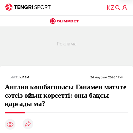
Басты
Әлем
24 маусым 2026 11:44
Англия көшбасшысы Ганамен матчте
сәтсіз ойын көрсетті: оны бақсы
қарғады ма?