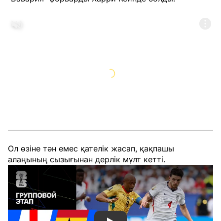
Ол өзіне тән емес қателік жасап, қақпашы
алаңының сызығынан дерлік мүлт кетті.