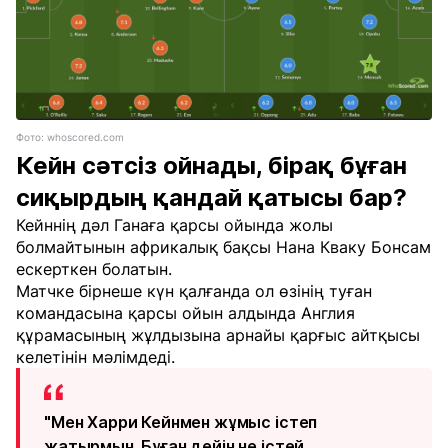
Фото: whoscored.com
Кейн сәтсіз ойнады, бірақ бұған
сиқырдың қандай қатысы бар?
Кейннің дәл Ганаға қарсы ойында жолы
болмайтынын африкалық бақсы Нана Кваку Бонсам
ескерткен болатын.
Матчке бірнеше күн қалғанда ол өзінің туған
командасына қарсы ойын алдында Англия
құрамасының жұлдызына арнайы қарғыс айтқысы
келетінін мәлімдеді.
"Мен Харри Кейнмен жұмыс істеп
жатырмын. Бұған дейін не істей