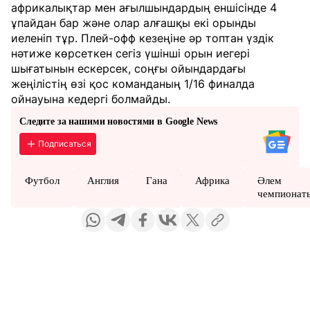
африкалықтар мен ағылшындардың еншісінде 4
ұпайдан бар және олар алғашқы екі орынды
иеленіп тұр. Плей-офф кезеңіне әр топтан үздік
нәтиже көрсеткен сегіз үшінші орын иегері
шығатынын ескерсек, соңғы ойындардағы
жеңілістің өзі қос команданың 1/16 финалда
ойнауына кедергі болмайды.
Следите за нашими новостями в Google News
Подписаться
Футбол
Англия
Гана
Африка
Әлем
чемпионат