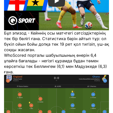
Смотреть видео YouTube
Бұл эпизод - Кейннің осы матчтегі сәтсіздіктерінің
тек бір бөлігі ғана. Статистика бәрін айтып тұр: ол
бүкіл ойын бойы допқа тек 19 рет қол тигізіп, үш-ақ
соққы жасаған.
WhoScored порталы шабуылшының өнерін 6,4
ұпайға бағалады - негізгі құрамда бұдан төмен
көрсеткіш тек Беллингем (6,1) мен Мадуэкеде (6,3)
ғана.