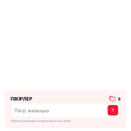
ПІКІРЛЕР
0
Пікірлер редакция модерациясынан өтеді