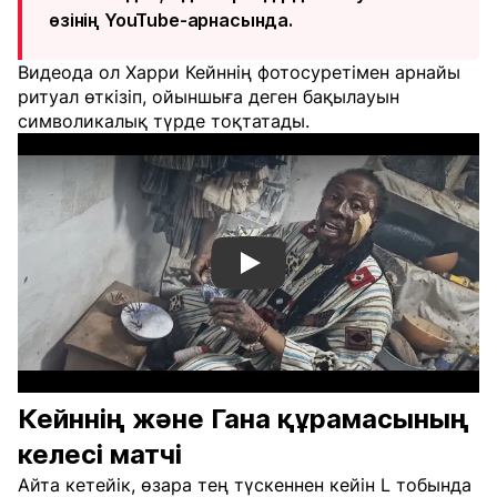
өзінің YouTube-арнасында.
Видеода ол Харри Кейннің фотосуретімен арнайы
ритуал өткізіп, ойыншыға деген бақылауын
символикалық түрде тоқтатады.
Смотреть видео YouTube
Кейннің және Гана құрамасының
келесі матчі
Айта кетейік, өзара тең түскеннен кейін L тобында