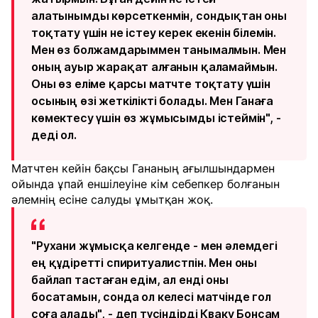
алатынымды көрсеткенмін, сондықтан оны
тоқтату үшін не істеу керек екенін білемін.
Мен өз болжамдарыммен танымалмын. Мен
оның ауыр жарақат алғанын қаламаймын.
Оны өз еліме қарсы матчте тоқтату үшін
осының өзі жеткілікті болады. Мен Ганаға
көмектесу үшін өз жұмысымды істеймін", -
деді ол.
Матчтен кейін бақсы Гананың ағылшындармен
ойында ұпай еншілеуіне кім себепкер болғанын
әлемнің есіне салуды ұмытқан жоқ.
"Рухани жұмысқа келгенде - мен әлемдегі
ең құдіретті спиритуалистпін. Мен оны
байлап тастаған едім, ал енді оны
босатамын, сонда ол келесі матчінде гол
соға алады", - деп түсіндірді Кваку Бонсам