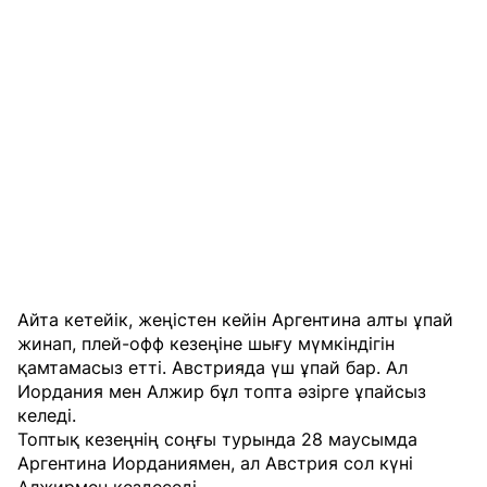
Айта кетейік, жеңістен кейін Аргентина алты ұпай
жинап, плей-офф кезеңіне шығу мүмкіндігін
қамтамасыз етті. Австрияда үш ұпай бар. Ал
Иордания мен Алжир бұл топта әзірге ұпайсыз
келеді.
Топтық кезеңнің соңғы турында 28 маусымда
Аргентина Иорданиямен, ал Австрия сол күні
Алжирмен кездеседі.