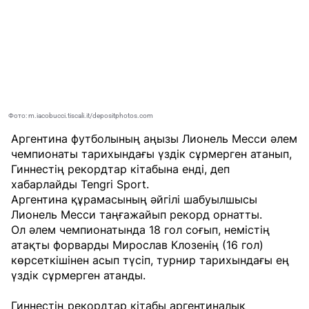
Фото: m.iacobucci.tiscali.it/depositphotos.com
Аргентина футболының аңызы Лионель Месси әлем
чемпионаты тарихындағы үздік сұрмерген атанып,
Гиннестің рекордтар кітабына енді, деп
хабарлайды
Tengri Sport
.
Аргентина құрамасының әйгілі шабуылшысы
Лионель Месси таңғажайып рекорд орнатты.
Ол әлем чемпионатында 18 гол соғып, немістің
атақты форварды Мирослав Клозенің (16 гол)
көрсеткішінен асып түсіп, турнир тарихындағы ең
үздік сұрмерген атанды.
Гиннестің рекордтар кітабы аргентиналық