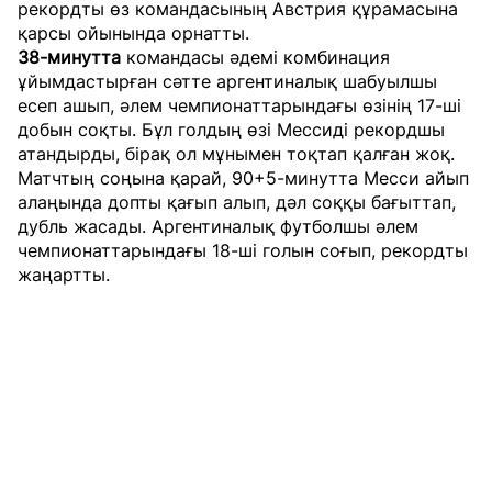
рекордты өз командасының Австрия құрамасына
қарсы ойынында орнатты.
38-минутта
командасы әдемі комбинация
ұйымдастырған сәтте аргентиналық шабуылшы
есеп ашып,
әлем чемпионаттарындағы өзінің 17-ші
добын соқты
. Бұл голдың өзі Мессиді рекордшы
атандырды, бірақ ол мұнымен тоқтап қалған жоқ.
Матчтың соңына қарай, 90+5-минутта Месси айып
алаңында допты қағып алып, дәл соққы бағыттап,
дубль жасады. Аргентиналық футболшы әлем
чемпионаттарындағы 18-ші голын соғып, рекордты
жаңартты.