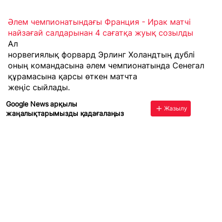
Әлем чемпионатындағы Франция - Ирак матчі
найзағай салдарынан 4 сағатқа жуық созылды
Ал
норвегиялық форвард Эрлинг Холандтың дублі
оның командасына әлем чемпионатында Сенегал
құрамасына қарсы өткен матчта
жеңіс сыйлады.
Google News арқылы
Жазылу
жаңалықтарымызды қадағалаңыз