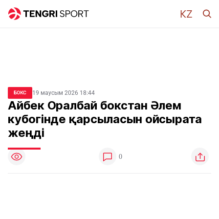
19 маусым 2026 18:44
БОКС
Айбек Оралбай бокстан Әлем
кубогінде қарсыласын ойсырата
жеңді
0