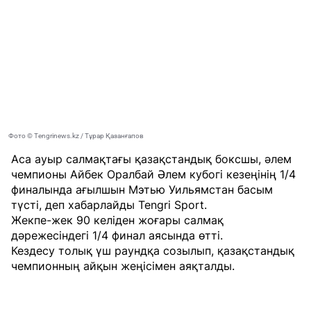
Фото © Tengrinews.kz / Тұрар Қазанғапов
Аса ауыр салмақтағы қазақстандық боксшы, әлем
чемпионы Айбек Оралбай Әлем кубогі кезеңінің 1/4
финалында ағылшын Мэтью Уильямстан басым
түсті, деп хабарлайды
Tengri Sport
.
Жекпе-жек 90 келіден жоғары салмақ
дәрежесіндегі 1/4 финал аясында өтті.
Кездесу толық үш раундқа созылып, қазақстандық
чемпионның айқын жеңісімен аяқталды.