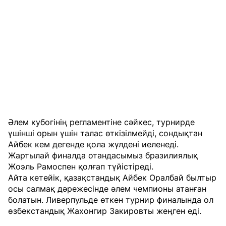
Әлем кубогінің регламентіне сәйкес, турнирде
үшінші орын үшін талас өткізілмейді, сондықтан
Айбек кем дегенде қола жүлдені иеленеді.
Жартылай финалда отандасымыз бразилиялық
Жоэль Рамоспен қолғап түйістіреді.
Айта кетейік, қазақстандық Айбек Оралбай былтыр
осы салмақ дәрежесінде әлем чемпионы атанған
болатын. Ливерпульде өткен турнир финалында ол
өзбекстандық Жахонгир Закировты жеңген еді.