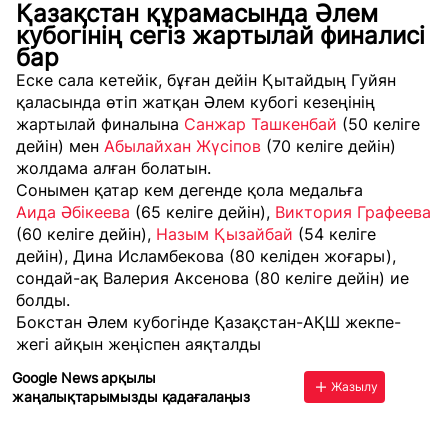
Қазақстан құрамасында Әлем
кубогінің сегіз жартылай финалисі
бар
Еске сала кетейік, бұған дейін Қытайдың Гуйян
қаласында өтіп жатқан Әлем кубогі кезеңінің
жартылай финалына
Санжар Ташкенбай
(50 келіге
дейін) мен
Абылайхан Жүсіпов
(70 келіге дейін)
жолдама алған болатын.
Сонымен қатар кем дегенде қола медальға
Аида Әбікеева
(65 келіге дейін),
Виктория Графеева
(60 келіге дейін),
Назым Қызайбай
(54 келіге
дейін), Дина Исламбекова (80 келіден жоғары),
сондай-ақ Валерия Аксенова (80 келіге дейін) ие
болды.
Бокстан Әлем кубогінде Қазақстан-АҚШ жекпе-
жегі айқын жеңіспен аяқталды
Google News арқылы
Жазылу
жаңалықтарымызды қадағалаңыз