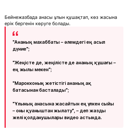
Бейнежазбада анасы ұлын құшақтап, көз жасына
ерік бергенін көруге болады.
"Ананың махаббаты – әлемдегі ең асыл
дүние";
"Жеңісте де, жеңілісте де ананың құшағы –
ең жылы мекен";
"Марокконың жетістігі ананың ақ
батасынан басталады";
"Ұлының анасына жасайтын ең үлкен сыйы
– оны қуаныштан жылату", – деп жазды
желі қолданушылары видео астында.