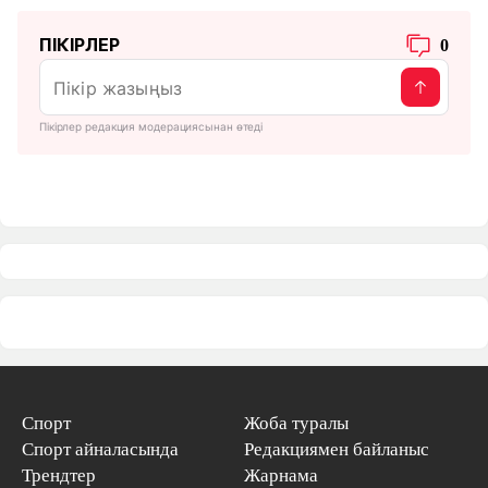
ПІКІРЛЕР
0
Пікірлер редакция модерациясынан өтеді
Спорт
Жоба туралы
Спорт айналасында
Редакциямен байланыс
Трендтер
Жарнама