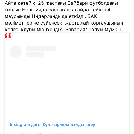
Айта кетейік, 25 жастағы Сайбари футболдағы
жолын Бельгияда бастаған, алайда кейінгі 4
маусымды Нидерландыда өткізді. БАҚ
мәліметтеріне сүйенсек, жартылай қорғаушының
келесі клубы мюнхендік "Бавария" болуы мүмкін.
Instagram-дағы бұл жарияланымды көру