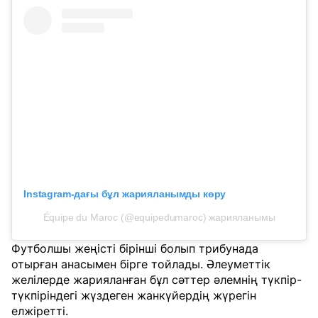
Instagram-дағы бұл жарияланымды көру
Équipe du Maroc (@equipedumaroc) жарияланымы
Футболшы жеңісті бірінші болып трибунада
отырған анасымен бірге тойлады. Әлеуметтік
желілерде жарияланған бұл сәттер әлемнің түкпір-
түкпіріндегі жүздеген жанкүйердің жүрегін
елжіретті.