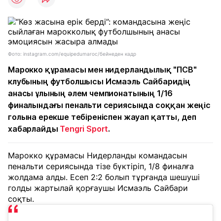
Фото: instagram.com/equipedumaroc/бейнеден кадр
Марокко құрамасы мен нидерландылық "ПСВ"
клубының футболшысы Исмаэль Сайбаридің
анасы ұлының әлем чемпионатының 1/16
финалындағы пенальти сериясында соққан жеңіс
голына ерекше тебіреніспен жауап қатты, деп
хабарлайды
Tengri Sport
.
Марокко құрамасы Нидерланды командасын
пенальти сериясында тізе бүктіріп, 1/8 финалға
жолдама алды. Есеп 2:2 болып тұрғанда шешуші
голды жартылай қорғаушы Исмаэль Сайбари
соқты.