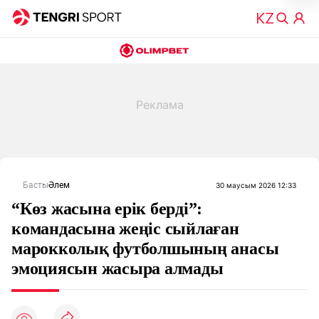
Басты
Әлем
30 маусым 2026 12:33
“Көз жасына ерік берді”:
командасына жеңіс сыйлаған
марокколық футболшының анасы
эмоциясын жасыра алмады