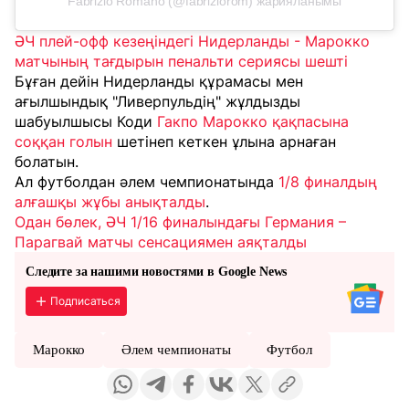
Fabrizio Romano (@fabriziorom) жарияланымы
ӘЧ плей-офф кезеңіндегі Нидерланды - Марокко
матчының тағдырын пенальти сериясы шешті
Бұған дейін Нидерланды құрамасы мен
ағылшындық "Ливерпульдің" жұлдызды
шабуылшысы Коди
Гакпо Марокко қақпасына
соққан голын
шетінеп кеткен ұлына арнаған
болатын.
Ал футболдан әлем чемпионатында
1/8 финалдың
алғашқы жұбы анықталды
.
Одан бөлек, ӘЧ 1/16 финалындағы Германия –
Парагвай матчы сенсациямен аяқталды
Следите за нашими новостями в Google News
Подписаться
Марокко
Әлем чемпионаты
Футбол