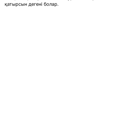
қатырсын дегені болар.