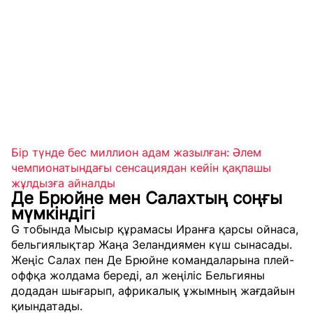
Бір түнде бес миллион адам жазылған: Әлем
чемпионатындағы сенсациядан кейін қақпашы
жұлдызға айналды
Де Брюйне мен Салахтың соңғы
мүмкіндігі
G тобында Мысыр құрамасы Иранға қарсы ойнаса,
бельгиялықтар Жаңа Зеландиямен күш сынасады.
Жеңіс Салах пен Де Брюйне командаларына плей-
оффқа жолдама береді, ал жеңіліс Бельгияны
додадан шығарып, африкалық ұжымның жағдайын
қиындатады.