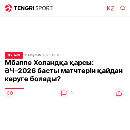
26 маусым 2026 19:18
ФУТБОЛ
Мбаппе Холандқа қарсы:
ӘЧ-2026 басты матчтерін қайдан
көруге болады?
0