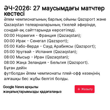
ӘЧ-2026: 27 маусымдағы матчтер
кестесі
Әлем чемпионатының барлық ойыны Qazsport және
Qazaqstan телеарналарының тікелей эфирінде,
сондай-ақ сайттарында көрсетіледі.
00:00 Норвегия - Франция (
Qazaqstan
);
00:00 Ирак - Сенегал (
Qazsport
);
05:00 Кабо-Верде - Сауд Арабиясы (
Qazsport
);
05:00 Уругвай - Испания (
Qazaqstan
);
08:00 Мысыр - Иран (
Qazaqstan
);
08:00 Жаңа Зеландия - Бельгия (
Qazsport
).
Бұған дейін
футболдан Әлем чемпионаты плей-офф кезеңінің
алғашқы бес жұбы белгілі болды.
Google News арқылы
Жазылу
жаңалықтарымызды қадағалаңыз