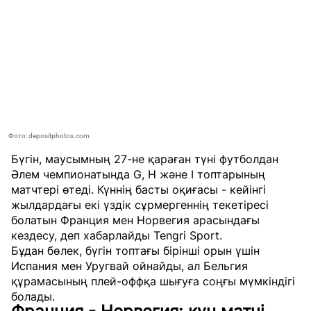
Фото: depositphotos.com
Бүгін, маусымның 27-не қараған түні футболдан
Әлем чемпионатында G, H және I топтарының
матчтері өтеді. Күннің басты оқиғасы - кейінгі
жылдардағы екі үздік сұрмергеннің текетіресі
болатын Франция мен Норвегия арасындағы
кездесу, деп хабарлайды
Tengri Sport
.
Бұдан бөлек, бүгін топтағы бірінші орын үшін
Испания мен Уругвай ойнайды, ал Бельгия
құрамасының плей-оффқа шығуға соңғы мүмкіндігі
болады.