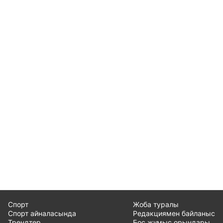
Спорт
Жоба туралы
Спорт айналасында
Редакциямен байланыс
Трендтер
Бос жұмыс орындары