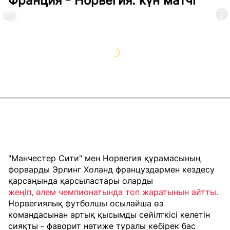
Франция - Норвегия: күн матчі
"Манчестер Сити" мен Норвегия құрамасының
форварды Эрлинг Холанд француздармен кездесу
қарсаңында қарсыластары оларды
жеңіп, әлем чемпионатында топ жаратынын айтты.
Норвегиялық футболшы осылайша өз
командасынан артық қысымды сейілткісі келетін
сияқты - фаворит нәтиже туралы көбірек бас