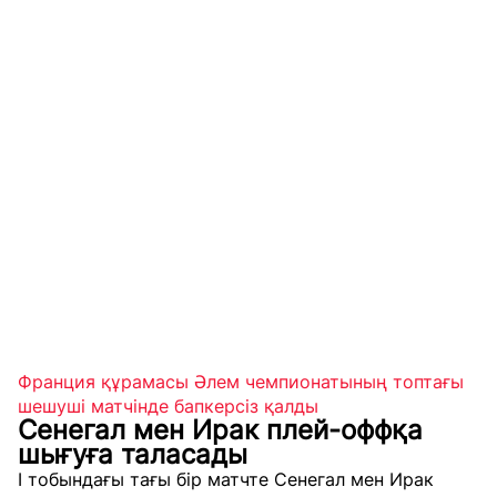
Франция құрамасы Әлем чемпионатының топтағы
шешуші матчінде бапкерсіз қалды
Сенегал мен Ирак плей-оффқа
шығуға таласады
I тобындағы тағы бір матчте Сенегал мен Ирак