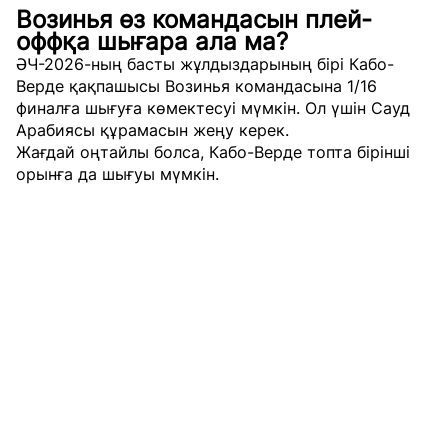
Возинья өз командасын плей-
оффқа шығара ала ма?
ӘЧ-2026-ның басты жұлдыздарының бірі Кабо-
Верде қақпашысы Возинья командасына 1/16
финалға шығуға көмектесуі мүмкін. Ол үшін Сауд
Арабиясы құрамасын жеңу керек.
Жағдай оңтайлы болса, Кабо-Верде топта бірінші
орынға да шығуы мүмкін.