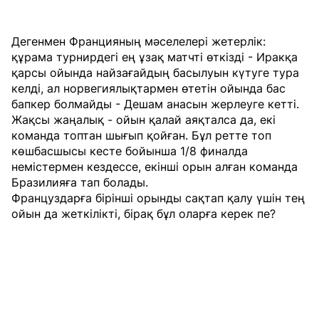
Дегенмен Францияның мәселелері жетерлік:
құрама турнирдегі ең ұзақ матчті өткізді - Иракқа
қарсы ойында найзағайдың басылуын күтуге тура
келді, ал норвегиялықтармен өтетін ойында бас
бапкер болмайды - Дешам анасын жерлеуге кетті.
Жақсы жаңалық - ойын қалай аяқталса да, екі
команда топтан шығып қойған. Бұл ретте топ
көшбасшысы кесте бойынша 1/8 финалда
немістермен кездессе, екінші орын алған команда
Бразилияға тап болады.
Француздарға бірінші орынды сақтап қалу үшін тең
ойын да жеткілікті, бірақ бұл оларға керек пе?