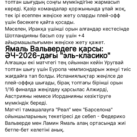
топтан шығудың соңғы мүмкіндігіне жармасып
көреді. Қазір командалар қоржынында ұпай жоқ,
тек ірі есеппен жеңіске жету оларды плей-офф
үшін бәсекеге қайта қосады.
Мәселен, Иракқа үшінші орын алғандар кестесінде
Шотландияны басып озу үшін +4
айырмашылығымен жеңіске жету қажет.
Ямаль Вальвердеге қарсы:
ӘЧ-2026-дағы "эль-класико"
Алғашқы екі матчтегі тең ойыннан кейін Уругвай
топтан шығу үшін Еуропа чемпиондарын жеңуі тиіс
жағдайға тап болды. Испаниялықтар жеңілсе де
плей-оффқа шығады, бірақ топтағы бірінші орын
1/16 финалда жеңілдеу қарсылас Алжирді,
Австрияны немесе Иорданияны кезіктіруге
мүмкіндік береді.
Матчті тамашалауға "Реал" мен "Барселона"
ойыншыларының текетіресі де себеп - Федерико
Вальверде мен Ламин Ямаль алаң ортасында жиі
бетпе-бет келетіні анық.